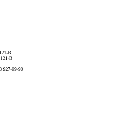
 121-В
 121-В
8 927-99-90