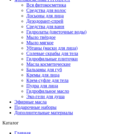
Вся фитокосметика
Средства для волос
Лосьоны для лица
Дезодорант-спрей
Средства для ванн
Гидролаты (цветочные воды)
Мыло твёрдое
Мыло мягкое
Убтаны (маски для лица)
Солевые скрабы для тела
Гидрофильные плиточки
Масла косметические
Бальзамы для губ
Кремы для лица
Крем-суфле для тела
Пудра для лица
Гидрофильное масло
Эко-гели для душа
Эфирные масла
Подарочные наборы
Дополнительные материалы
Каталог
Главная