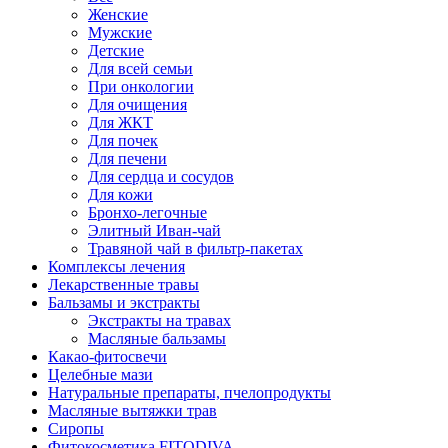
Женские
Мужские
Детские
Для всей семьи
При онкологии
Для очищения
Для ЖКТ
Для почек
Для печени
Для сердца и сосудов
Для кожи
Бронхо-легочные
Элитный Иван-чай
Травяной чай в фильтр-пакетах
Комплексы лечения
Лекарственные травы
Бальзамы и экстракты
Экстракты на травах
Масляные бальзамы
Какао-фитосвечи
Целебные мази
Натуральные препараты, пчелопродукты
Масляные вытяжки трав
Сиропы
Фитокосметика FITODIVA