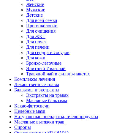
Женские
Мужские
Детские
Для всей семьи
При онкологии
Для очищения
Для ЖКТ
Для почек
Для печени
Для сердца и сосудов
Для кожи
Бронхо-легочные
Элитный Иван-чай
Травяной чай в фильтр-пакетах
Комплексы лечения
Лекарственные травы
Бальзамы и экстракты
Экстракты на травах
Масляные бальзамы
Какао-фитосвечи
Целебные мази
Натуральные препараты, пчелопродукты
Масляные вытяжки трав
Сиропы
Фитокосметика FITODIVA