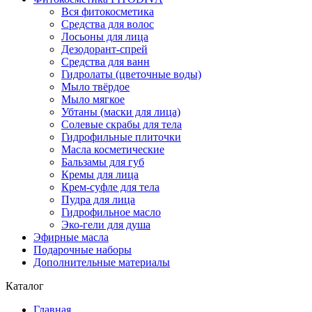
Вся фитокосметика
Средства для волос
Лосьоны для лица
Дезодорант-спрей
Средства для ванн
Гидролаты (цветочные воды)
Мыло твёрдое
Мыло мягкое
Убтаны (маски для лица)
Солевые скрабы для тела
Гидрофильные плиточки
Масла косметические
Бальзамы для губ
Кремы для лица
Крем-суфле для тела
Пудра для лица
Гидрофильное масло
Эко-гели для душа
Эфирные масла
Подарочные наборы
Дополнительные материалы
Каталог
Главная