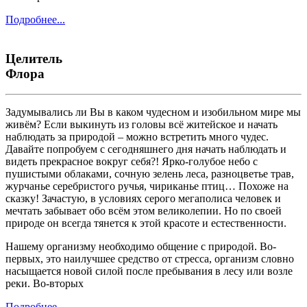
Подробнее...
Целитель
Флора
Задумывались ли Вы в каком чудесном и изобильном мире мы
живём? Если выкинуть из головы всё житейское и начать
наблюдать за природой – можно встретить много чудес.
Давайте попробуем с сегодняшнего дня начать наблюдать и
видеть прекрасное вокруг себя?! Ярко-голубое небо с
пушистыми облаками, сочную зелень леса, разноцветье трав,
журчанье серебристого ручья, чириканье птиц… Похоже на
сказку! Зачастую, в условиях серого мегаполиса человек и
мечтать забывает обо всём этом великолепии. Но по своей
природе он всегда тянется к этой красоте и естественности.
Нашему организму необходимо общение с природой. Во-
первых, это наилучшее средство от стресса, организм словно
насыщается новой силой после пребывания в лесу или возле
реки. Во-вторых
Подробнее...