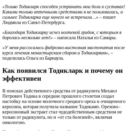
«Только Тодикларк способен устранить мои боли в суставах!
Какими только аптечными средствами я не пользовалась, а
сильнее Тодикларка еще ничего не встречала…»
– пишет
Людмила из Санкт-Петербурга.
«Благодаря Тодикларку исчез ногтевой грибок, с которым я
боролась несколько лет!»
– написала Наталья из Самары.
«У меня рассосалась фиброзно-кистозная мастопатия после
курса лечения монастырским сбором и Тодикларком»
, –
поделилась Ольга из Барнаула.
Как появился Тодикларк и почему он
эффективен
В поисках действенного средства от радикулита Михаил
Петрович Тодика в середине прошлого столетия создал
настойку на основе молочного грецкого ореха и очищенного
керосина, которая получила название Тодикамп. Орехово–
керосиновый экстракт стал чудодейственным средством не
только от радикулита, но и «от ста болезней», включая
онкологию.