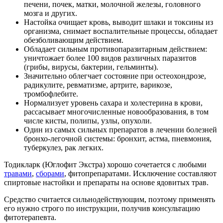
печени, почек, матки, молочной железы, головного
мозга и других.
Настойка очищает кровь, выводит шлаки и токсины из
организма, снимает воспалительные процессы, обладает
обезболивающим действием.
Обладает сильным противопаразитарным действием:
уничтожает более 100 видов различных паразитов
(грибы, вирусы, бактерии, гельминты).
Значительно облегчает состояние при остеохондрозе,
радикулите, ревматизме, артрите, варикозе,
тромбофлебите.
Нормализует уровень сахара и холестерина в крови,
рассасывает многочисленные новообразования, в том
числе кисты, полипы, узлы, опухоли.
Один из самых сильных препаратов в лечении болезней
бронхо-легочной системы: бронхит, астма, пневмония,
туберкулез, рак легких.
Тодикларк (Юглофит Экстра) хорошо сочетается с любыми
травами
,
сборами
, фитопрепаратами. Исключение составляют
спиртовые настойки и препараты на основе ядовитых трав.
Средство считается сильнодействующим, поэтому применять
его нужно строго по инструкции, получив консультацию
фитотерапевта.