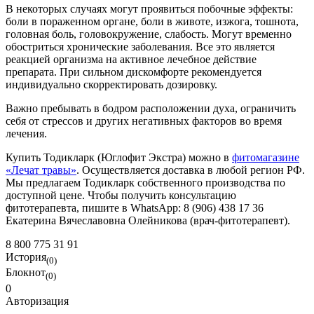
В некоторых случаях могут проявиться побочные эффекты:
боли в пораженном органе, боли в животе, изжога, тошнота,
головная боль, головокружение, слабость. Могут временно
обостриться хронические заболевания. Все это является
реакцией организма на активное лечебное действие
препарата. При сильном дискомфорте рекомендуется
индивидуально скорректировать дозировку.
Важно пребывать в бодром расположении духа, ограничить
себя от стрессов и других негативных факторов во время
лечения.
Купить Тодикларк (Юглофит Экстра) можно в
фитомагазине
«Лечат травы»
. Осуществляется доставка в любой регион РФ.
Мы предлагаем Тодикларк собственного производства по
доступной цене. Чтобы получить консультацию
фитотерапевта, пишите в WhatsApp: 8 (906) 438 17 36
Екатерина Вячеславовна Олейникова (врач-фитотерапевт).
8 800 775 31 91
История
(0)
Блокнот
(0)
0
Авторизация