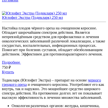
По имени
Юглофит Экстра (Тодикларк) 250 мл
Настойка плодов чёрного ореха на очищенном керосине.
Обладает широчайшим спектром действия. Является
непревзойдённым средством для профилактики и лечения
онкологических заболеваний различной локализации, а также
сосудистых, воспалительных, инфекционных процессах.
Помогает при болезнях суставов, обладает обезболивающим
действием. Эффективен для противопаразитарного лечения.
Подробнее
750 ₽
Купить
Тодикларк (Юглофит Экстра) – препарат на основе
черного
грецкого ореха
и очищенного керосина. Употребляют его как
внутрь, так и наружно. Это мощнейшее средство широкого
спектра действия. На протяжении долгих лет он показывает
высокую эффективность в лечении множества заболеваний.
Онкология различных органов: желудка, кишечника,