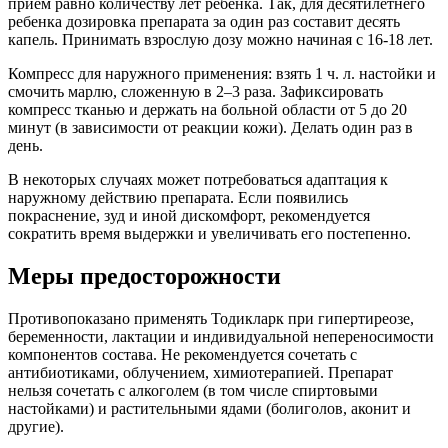
прием равно количеству лет ребенка. Так, для десятилетнего
ребенка дозировка препарата за один раз составит десять
капель. Принимать взрослую дозу можно начиная с 16-18 лет.
Компресс для наружного применения: взять 1 ч. л. настойки и
смочить марлю, сложенную в 2–3 раза. Зафиксировать
компресс тканью и держать на больной области от 5 до 20
минут (в зависимости от реакции кожи). Делать один раз в
день.
В некоторых случаях может потребоваться адаптация к
наружному действию препарата. Если появились
покраснение, зуд и иной дискомфорт, рекомендуется
сократить время выдержки и увеличивать его постепенно.
Меры предосторожности
Противопоказано применять Тодикларк при гипертиреозе,
беременности, лактации и индивидуальной непереносимости
компонентов состава. Не рекомендуется сочетать с
антибиотиками, облучением, химиотерапией. Препарат
нельзя сочетать с алкоголем (в том числе спиртовыми
настойками) и растительными ядами (болиголов, аконит и
другие).