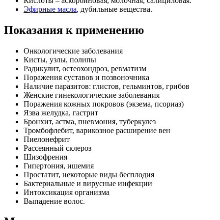
Кислоты – аскорбиновая, молочная, салициловая.
Эфирные масла
, дубильные вещества.
Показания к применению
Онкологические заболевания
Кисты, узлы, полипы
Радикулит, остеохондроз, ревматизм
Поражения суставов и позвоночника
Наличие паразитов: глистов, гельминтов, грибов
Женские гинекологические заболевания
Поражения кожных покровов (экзема, псориаз)
Язва желудка, гастрит
Бронхит, астма, пневмония, туберкулез
Тромбофлебит, варикозное расширение вен
Пиелонефрит
Рассеянный склероз
Шизофрения
Гипертония, ишемия
Простатит, некоторые виды бесплодия
Бактериальные и вирусные инфекции
Интоксикация организма
Выпадение волос.