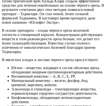
Позже британский врач Хильда Кларк создала эффективное
средство для лечения онкобольных на основе чёрного ореха. В
результате сочетания двух этих методик появился новый
препарат – Тодикларк. Он стал новой, более сильной
формулой Тодикампа. В настоящее время препарату дали
новое название «Юглофит Экстра».
В основе препарата – плоды чёрного ореха молочной
спелости и очищенный керосин. Концентрация действующих
веществ в этом разновидности ореха больше, что делает его
более сильнодействующим. Известны случаи полного
излечения от онкологических болезней благодаря приему
Тодикларка.
В мясистых плодах и листьях черного ореха присутствуют:
Юглон – вещество, входящее в состав оболочки ореха,
обладающее мощным противопаразитарным действием.
Витаминный комплекс – A, B, C, E, PP.
Минеральный комплекс – железо, фосфор, йод,
кремний, марганец, кобальт.
Алкалоиды и гликозиды – тонизирующие вещества,
нормализующие сердечно–сосудистую деятельность.
Биофлавоноиды, обладающие антиоксидантным
действием.