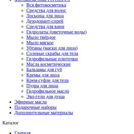
Вся фитокосметика
Средства для волос
Лосьоны для лица
Дезодорант-спрей
Средства для ванн
Гидролаты (цветочные воды)
Мыло твёрдое
Мыло мягкое
Убтаны (маски для лица)
Солевые скрабы для тела
Гидрофильные плиточки
Масла косметические
Бальзамы для губ
Кремы для лица
Крем-суфле для тела
Пудра для лица
Гидрофильное масло
Эко-гели для душа
Эфирные масла
Подарочные наборы
Дополнительные материалы
Каталог
Главная