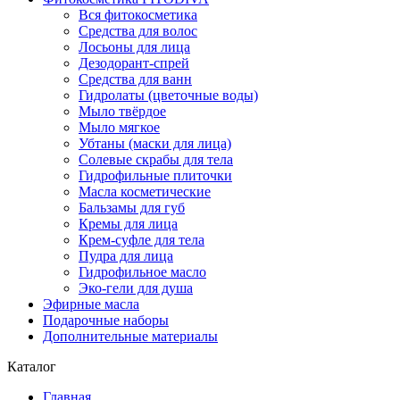
Вся фитокосметика
Средства для волос
Лосьоны для лица
Дезодорант-спрей
Средства для ванн
Гидролаты (цветочные воды)
Мыло твёрдое
Мыло мягкое
Убтаны (маски для лица)
Солевые скрабы для тела
Гидрофильные плиточки
Масла косметические
Бальзамы для губ
Кремы для лица
Крем-суфле для тела
Пудра для лица
Гидрофильное масло
Эко-гели для душа
Эфирные масла
Подарочные наборы
Дополнительные материалы
Каталог
Главная