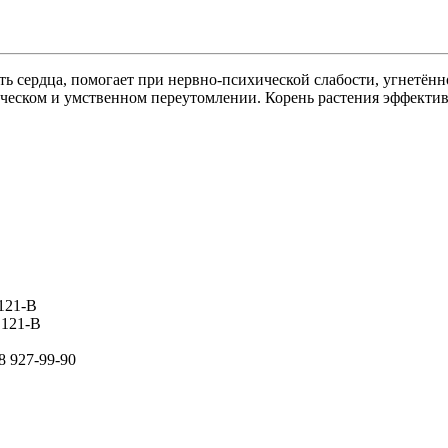
ть сердца, помогает при нервно-психической слабости, угнетён
ическом и умственном переутомлении. Корень растения эффектив
 121-В
 121-В
8 927-99-90