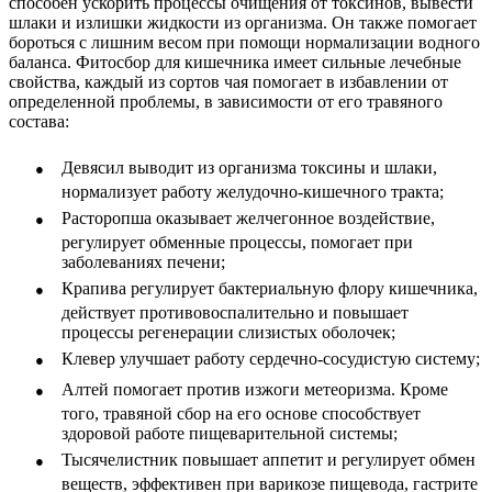
способен ускорить процессы очищения от токсинов, вывести
шлаки и излишки жидкости из организма. Он также помогает
бороться с лишним весом при помощи нормализации водного
баланса. Фитосбор для кишечника имеет сильные лечебные
свойства, каждый из сортов чая помогает в избавлении от
определенной проблемы, в зависимости от его травяного
состава:
●
Девясил выводит из организма токсины и шлаки,
нормализует работу желудочно-кишечного тракта;
●
Расторопша оказывает желчегонное воздействие,
регулирует обменные процессы, помогает при
заболеваниях печени;
●
Крапива регулирует бактериальную флору кишечника,
действует противовоспалительно и повышает
процессы регенерации слизистых оболочек;
●
Клевер улучшает работу сердечно-сосудистую систему;
●
Алтей помогает против изжоги метеоризма. Кроме
того, травяной сбор на его основе способствует
здоровой работе пищеварительной системы;
●
Тысячелистник повышает аппетит и регулирует обмен
веществ, эффективен при варикозе пищевода, гастрите