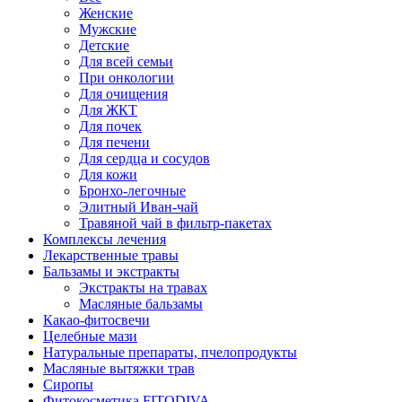
Женские
Мужские
Детские
Для всей семьи
При онкологии
Для очищения
Для ЖКТ
Для почек
Для печени
Для сердца и сосудов
Для кожи
Бронхо-легочные
Элитный Иван-чай
Травяной чай в фильтр-пакетах
Комплексы лечения
Лекарственные травы
Бальзамы и экстракты
Экстракты на травах
Масляные бальзамы
Какао-фитосвечи
Целебные мази
Натуральные препараты, пчелопродукты
Масляные вытяжки трав
Сиропы
Фитокосметика FITODIVA