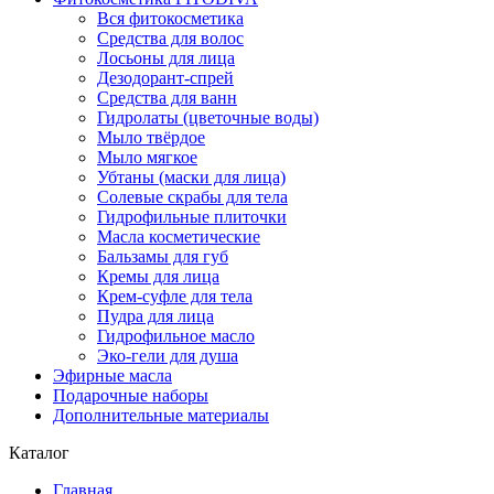
Вся фитокосметика
Средства для волос
Лосьоны для лица
Дезодорант-спрей
Средства для ванн
Гидролаты (цветочные воды)
Мыло твёрдое
Мыло мягкое
Убтаны (маски для лица)
Солевые скрабы для тела
Гидрофильные плиточки
Масла косметические
Бальзамы для губ
Кремы для лица
Крем-суфле для тела
Пудра для лица
Гидрофильное масло
Эко-гели для душа
Эфирные масла
Подарочные наборы
Дополнительные материалы
Каталог
Главная