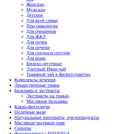
Женские
Мужские
Детские
Для всей семьи
При онкологии
Для очищения
Для ЖКТ
Для почек
Для печени
Для сердца и сосудов
Для кожи
Бронхо-легочные
Элитный Иван-чай
Травяной чай в фильтр-пакетах
Комплексы лечения
Лекарственные травы
Бальзамы и экстракты
Экстракты на травах
Масляные бальзамы
Какао-фитосвечи
Целебные мази
Натуральные препараты, пчелопродукты
Масляные вытяжки трав
Сиропы
Фитокосметика FITODIVA