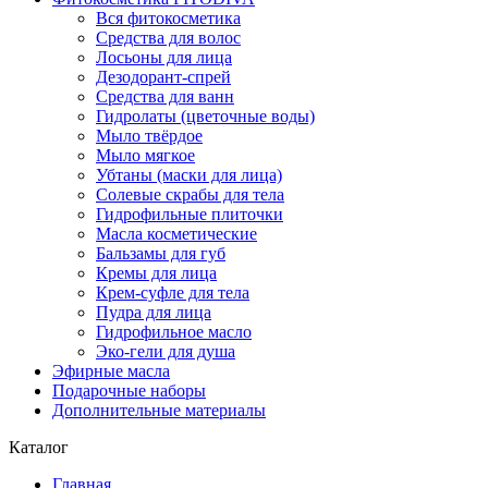
Вся фитокосметика
Средства для волос
Лосьоны для лица
Дезодорант-спрей
Средства для ванн
Гидролаты (цветочные воды)
Мыло твёрдое
Мыло мягкое
Убтаны (маски для лица)
Солевые скрабы для тела
Гидрофильные плиточки
Масла косметические
Бальзамы для губ
Кремы для лица
Крем-суфле для тела
Пудра для лица
Гидрофильное масло
Эко-гели для душа
Эфирные масла
Подарочные наборы
Дополнительные материалы
Каталог
Главная