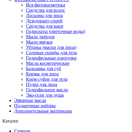
Вся фитокосметика
Средства для волос
Лосьоны для лица
Дезодорант-спрей
Средства для ванн
Гидролаты (цветочные воды)
Мыло твёрдое
Мыло мягкое
Убтаны (маски для лица)
Солевые скрабы для тела
Гидрофильные плиточки
Масла косметические
Бальзамы для губ
Кремы для лица
Крем-суфле для тела
Пудра для лица
Гидрофильное масло
Эко-гели для душа
Эфирные масла
Подарочные наборы
Дополнительные материалы
Каталог
Главная