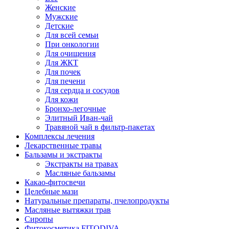
Женские
Мужские
Детские
Для всей семьи
При онкологии
Для очищения
Для ЖКТ
Для почек
Для печени
Для сердца и сосудов
Для кожи
Бронхо-легочные
Элитный Иван-чай
Травяной чай в фильтр-пакетах
Комплексы лечения
Лекарственные травы
Бальзамы и экстракты
Экстракты на травах
Масляные бальзамы
Какао-фитосвечи
Целебные мази
Натуральные препараты, пчелопродукты
Масляные вытяжки трав
Сиропы
Фитокосметика FITODIVA