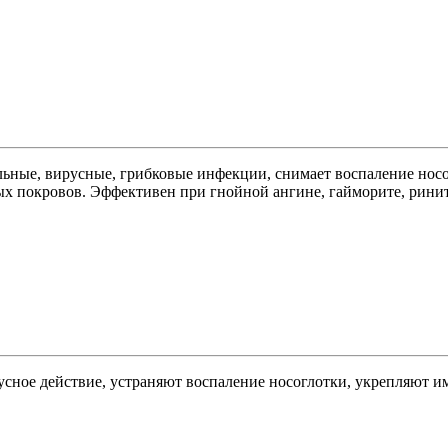
ьные, вирусные, грибковые инфекции, снимает воспаление носо
ых покровов. Эффективен при гнойной ангине, гайморите, ринит
сное действие, устраняют воспаление носоглотки, укрепляют и