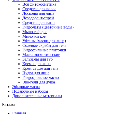
Вся фитокосметика
Средства для волос
Лосьоны для лица
Дезодорант-спрей
Средства для ванн
Гидролаты (цветочные воды)
Мыло твёрдое
Мыло мягкое
Убтаны (маски для лица)
Солевые скрабы для тела
Гидрофильные плиточки
Масла косметические
Бальзамы для губ
Кремы для лица
Крем-суфле для тела
Пудра для лица
Гидрофильное масло
Эко-гели для душа
Эфирные масла
Подарочные наборы
Дополнительные материалы
Каталог
Главная