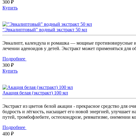
300 ₽
Купить
"Эвкалиптовый" водный экстракт 50 мл
Эвкалипт, календула и ромашка — мощные противовирусные и
лечении аденоидов у детей. Экстракт может применяться для 
Подробнее
300 ₽
Купить
Акация белая (экстракт) 100 мл
Экстракт из цветов белой акации - прекрасное средство для о
бодрость и лёгкость, насыщает его новой энергией, улучшает 
путей, тромбофлебите, остеохондрозе, ревматизме, онемении к
Подробнее
400 ₽