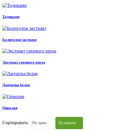
Тодикамп
Болиголов экстракт
Экстракт грецкого ореха
Лапчатка белая
Онколан
Сортировать
По цене
По имени