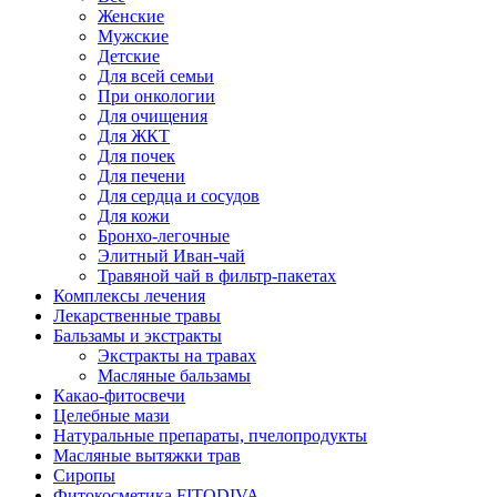
Женские
Мужские
Детские
Для всей семьи
При онкологии
Для очищения
Для ЖКТ
Для почек
Для печени
Для сердца и сосудов
Для кожи
Бронхо-легочные
Элитный Иван-чай
Травяной чай в фильтр-пакетах
Комплексы лечения
Лекарственные травы
Бальзамы и экстракты
Экстракты на травах
Масляные бальзамы
Какао-фитосвечи
Целебные мази
Натуральные препараты, пчелопродукты
Масляные вытяжки трав
Сиропы
Фитокосметика FITODIVA