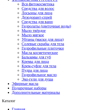
Вся фитокосметика
Средства для волос
Лосьоны для лица
Дезодорант-спрей
Средства для ванн
Гидролаты (цветочные воды)
Мыло твёрдое
Мыло мягкое
Убтаны (маски для лица)
Солевые скрабы для тела
Гидрофильные плиточки
Масла косметические
Бальзамы для губ
Кремы для лица
Крем-суфле для тела
Пудра для лица
Гидрофильное масло
Эко-гели для душа
Эфирные масла
Подарочные наборы
Дополнительные материалы
Каталог
Главная