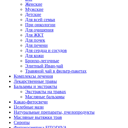
Женские
Мужские
Детские
Для всей семьи
При онкологии
Для очищения
Для ЖКТ
Для почек
Для печени
Для сердца и сосудов
Для кожи
Бронхо-легочные
Элитный Иван-чай
Травяной чай в фильтр-пакетах
Комплексы лечения
Лекарственные травы
Бальзамы и экстракты
Экстракты на травах
Масляные бальзамы
Какао-фитосвечи
Целебные мази
Натуральные препараты, пчелопродукты
Масляные вытяжки трав
Сиропы
Фитокосметика FITODIVA