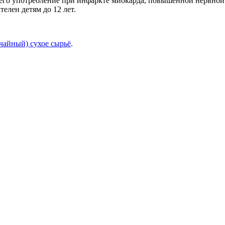
 его употребление при инфаркте миокарда, повышенной нервной
лен детям до 12 лет.
чайный) сухое сырьё
.