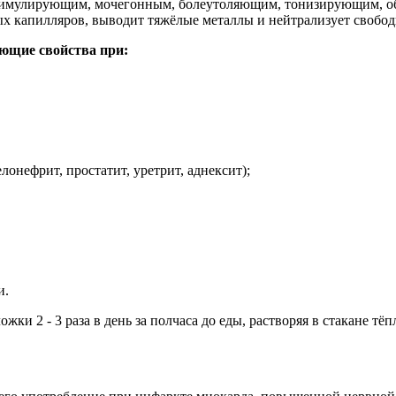
тимулирующим, мочегонным, болеутоляющим, тонизирующим, о
ых капилляров, выводит тяжёлые металлы и нейтрализует свобо
ющие свойства при:
лонефрит, простатит, уретрит, аднексит);
и.
жки 2 - 3 раза в день за полчаса до еды, растворяя в стакане тё