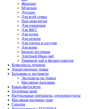
Женские
Мужские
Детские
Для всей семьи
При онкологии
Для очищения
Для ЖКТ
Для почек
Для печени
Для сердца и сосудов
Для кожи
Бронхо-легочные
Элитный Иван-чай
Травяной чай в фильтр-пакетах
Комплексы лечения
Лекарственные травы
Бальзамы и экстракты
Экстракты на травах
Масляные бальзамы
Какао-фитосвечи
Целебные мази
Натуральные препараты, пчелопродукты
Масляные вытяжки трав
Сиропы
Фитокосметика FITODIVA