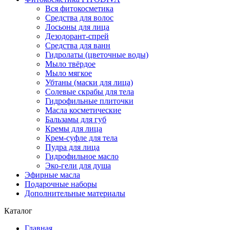
Вся фитокосметика
Средства для волос
Лосьоны для лица
Дезодорант-спрей
Средства для ванн
Гидролаты (цветочные воды)
Мыло твёрдое
Мыло мягкое
Убтаны (маски для лица)
Солевые скрабы для тела
Гидрофильные плиточки
Масла косметические
Бальзамы для губ
Кремы для лица
Крем-суфле для тела
Пудра для лица
Гидрофильное масло
Эко-гели для душа
Эфирные масла
Подарочные наборы
Дополнительные материалы
Каталог
Главная