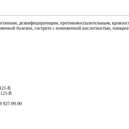
стогонным, дезинфицирующим, противовоспалительным, кровоо
менной болезни, гастрите с пониженной кислотностью, панкреати
 121-В
 121-В
8 927-99-90