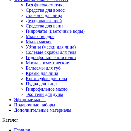
Вся фитокосметика
Средства для волос
Лосьоны для лица
Дезодорант-спрей
Средства для ванн
Гидролаты (цветочные воды)
Мыло твёрдое
Мыло мягкое
Убтаны (маски для лица)
Солевые скрабы для тела
Гидрофильные плиточки
Масла косметические
Бальзамы для губ
Кремы для лица
Крем-суфле для тела
Пудра для лица
Гидрофильное масло
Эко-гели для душа
Эфирные масла
Подарочные наборы
Дополнительные материалы
Каталог
Главная