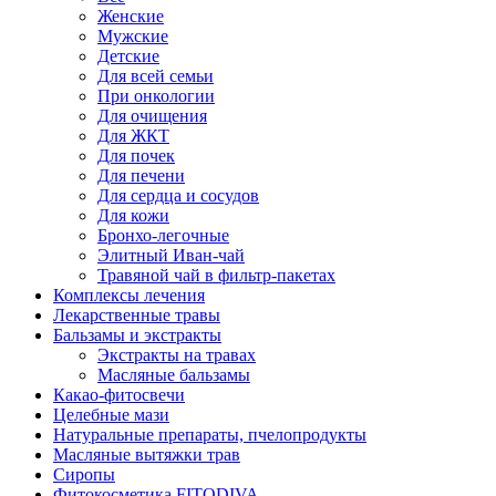
Женские
Мужские
Детские
Для всей семьи
При онкологии
Для очищения
Для ЖКТ
Для почек
Для печени
Для сердца и сосудов
Для кожи
Бронхо-легочные
Элитный Иван-чай
Травяной чай в фильтр-пакетах
Комплексы лечения
Лекарственные травы
Бальзамы и экстракты
Экстракты на травах
Масляные бальзамы
Какао-фитосвечи
Целебные мази
Натуральные препараты, пчелопродукты
Масляные вытяжки трав
Сиропы
Фитокосметика FITODIVA