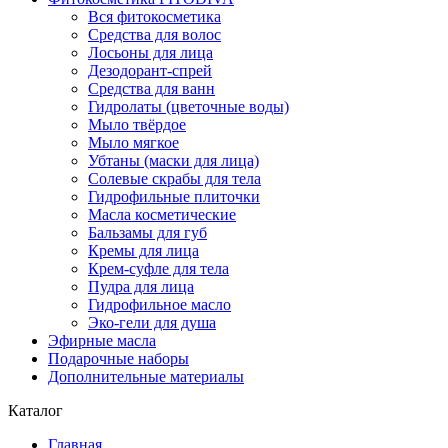
Вся фитокосметика
Средства для волос
Лосьоны для лица
Дезодорант-спрей
Средства для ванн
Гидролаты (цветочные воды)
Мыло твёрдое
Мыло мягкое
Убтаны (маски для лица)
Солевые скрабы для тела
Гидрофильные плиточки
Масла косметические
Бальзамы для губ
Кремы для лица
Крем-суфле для тела
Пудра для лица
Гидрофильное масло
Эко-гели для душа
Эфирные масла
Подарочные наборы
Дополнительные материалы
Каталог
Главная