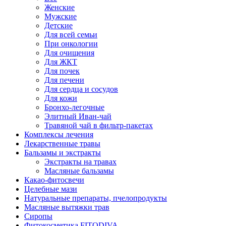
Женские
Мужские
Детские
Для всей семьи
При онкологии
Для очищения
Для ЖКТ
Для почек
Для печени
Для сердца и сосудов
Для кожи
Бронхо-легочные
Элитный Иван-чай
Травяной чай в фильтр-пакетах
Комплексы лечения
Лекарственные травы
Бальзамы и экстракты
Экстракты на травах
Масляные бальзамы
Какао-фитосвечи
Целебные мази
Натуральные препараты, пчелопродукты
Масляные вытяжки трав
Сиропы
Фитокосметика FITODIVA