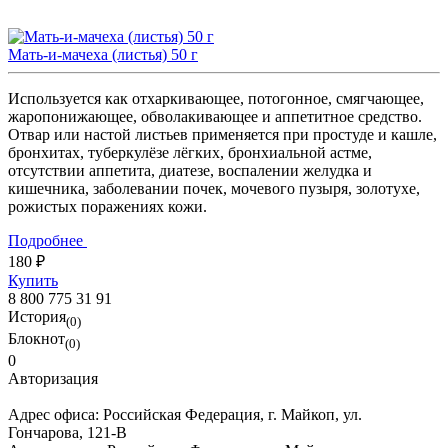
Мать-и-мачеха (листья) 50 г
Используется как отхаркивающее, потогонное, смягчающее,
жаропонижающее, обволакивающее и аппетитное средство.
Отвар или настой листьев применяется при простуде и кашле,
бронхитах, туберкулёзе лёгких, бронхиальной астме,
отсутствии аппетита, диатезе, воспалении желудка и
кишечника, заболевании почек, мочевого пузыря, золотухе,
рожистых поражениях кожи.
Подробнее
180 ₽
Купить
8 800 775 31 91
История
(0)
Блокнот
(0)
0
Авторизация
Адрес офиса:
Российская Федерация, г. Майкоп, ул.
Гончарова, 121-В