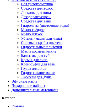
Вся фитокосметика
Средства для волос
Лосьоны для лица
Дезодорант-спрей
Средства для ванн
Гидролаты (цветочные воды)
Мыло твёрдое
Мыло мягкое
Убтаны (маски для лица)
Солевые скрабы для тела
Гидрофильные плиточки
Масла косметические
Бальзамы для губ
Кремы для лица
Крем-суфле для тела
Пудра для лица
Гидрофильное масло
Эко-гели для душа
Эфирные масла
Подарочные наборы
Дополнительные материалы
Каталог
Главная