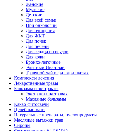
Женские
Мужские
Детские
Для всей семьи
При онкологии
Для очищения
Для ЖКТ
Для почек
Для печени
Для сердца и сосудов
Для кожи
Бронхо-легочные
Элитный Иван-чай
Травяной чай в фильтр-пакетах
Комплексы лечения
Лекарственные травы
Бальзамы и экстракты
Экстракты на травах
Масляные бальзамы
Какао-фитосвечи
Целебные мази
Натуральные препараты, пчелопродукты
Масляные вытяжки трав
Сиропы
Фитокосметика FITODIVA