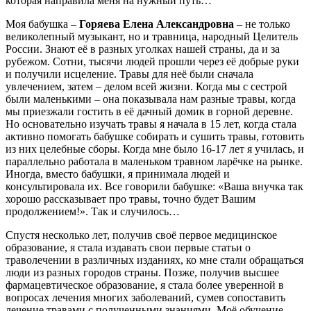
которая направила меня на нужный путь…
Моя бабушка –
Горяева Елена Александровна
– не только
великолепный музыкант, но и травница, народный Целитель
России. Знают её в разных уголках нашей страны, да и за
рубежом. Сотни, тысячи людей прошли через её добрые руки
и получили исцеление. Травы для неё были сначала
увлечением, затем – делом всей жизни. Когда мы с сестрой
были маленькими – она показывала нам разные травы, когда
мы приезжали гостить в её дачный домик в горной деревне.
Но основательно изучать травы я начала в 15 лет, когда стала
активно помогать бабушке собирать и сушить травы, готовить
из них целебные сборы. Когда мне было 16-17 лет я училась, и
параллельно работала в маленьком травном ларёчке на рынке.
Иногда, вместо бабушки, я принимала людей и
консультировала их. Все говорили бабушке: «Ваша внучка так
хорошо рассказывает про травы, точно будет Вашим
продолжением!». Так и случилось…
Спустя несколько лет, получив своё первое медицинское
образование, я стала издавать свои первые статьи о
траволечении в различных изданиях, ко мне стали обращаться
люди из разных городов страны. Позже, получив высшее
фармацевтическое образование, я стала более уверенной в
вопросах лечения многих заболеваний, сумев сопоставить
лечение травами с полученными знаниями. Моё обучение,