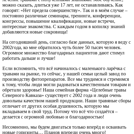
можно сказать, длиться уже 17 лет, не останавливаясь. Как
говорят: «Нет предела совершенству». Так и в моём случае –
постоянно различные семинары, тренинги, конференции,
конгрессы, повышение квалификации, новые встречи,
интересные знакомства. С каждым годом в копилку знаний
добавляются новые сокровища!
На сегодняшний день, согласно базе данных, которую я веду с
2002года, ко мне обратилось чуть более 50 тысяч человек.
Огромное множество благодарных пациентов дают стимул
работать дальше и лучше!
Если вспомнить, что всё начиналось с маленького ларёчка с
травами на рынке, то сейчас, у нашей семьи целый завод по
производству фитопрепаратов. Все мы трудимся и стремимся
к тому, чтобы люди могли радоваться качественным товарам и
обретали здоровье! Наша семейная фирма «Целебные травы
Северного Кавказа» существует с 2002 года и люди очень
довольны качеством нашей продукции. Наши травяные сборы
отличает от других особая душевность, которую мы
вкладываем в свой труд. Потому что всё что создаётся –
делается с огромной любовью и благодарностью!
Несомненно, мы будем двигаться только вперёд и осваивать
новые горизонты… Планов впереди очень много!