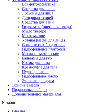
Вся фитокосметика
Средства для волос
Лосьоны для лица
Дезодорант-спрей
Средства для ванн
Гидролаты (цветочные воды)
Мыло твёрдое
Мыло мягкое
Убтаны (маски для лица)
Солевые скрабы для тела
Гидрофильные плиточки
Масла косметические
Бальзамы для губ
Кремы для лица
Крем-суфле для тела
Пудра для лица
Гидрофильное масло
Эко-гели для душа
Эфирные масла
Подарочные наборы
Дополнительные материалы
Каталог
Главная