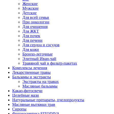
Женские
Мужские
Детские
Для всей семьи
При онкологии
Для очищения
Для ЖКТ
Для почек
Для печени
Для сердца и сосудов
Для кожи
Бронхо-легочные
Элитный Иван-чай
Травяной чай в фильтр-пакетах
Комплексы лечения
Лекарственные травы
Бальзамы и экстракты
Экстракты на травах
Масляные бальзамы
Какао-фитосвечи
Целебные мази
Натуральные препараты, пчелопродукты
Масляные вытяжки трав
Сиропы
Фитокосметика FITODIVA