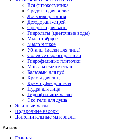
Вся фитокосметика
Средства для волос
Лосьоны для лица
Дезодорант-спрей
Средства для ванн
Гидролаты (цветочные воды)
Мыло твёрдое
Мыло мягкое
Убтаны (маски для лица)
Солевые скрабы для тела
Гидрофильные плиточки
Масла косметические
Бальзамы для губ
Кремы для лица
Крем-суфле для тела
Пудра для лица
Гидрофильное масло
Эко-гели для душа
Эфирные масла
Подарочные наборы
Дополнительные материалы
Каталог
Главная