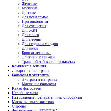
Женские
Мужские
Детские
Для всей семьи
При онкологии
Для очищения
Для ЖКТ
Для почек
Для печени
Для сердца и сосудов
Для кожи
Бронхо-легочные
Элитный Иван-чай
Травяной чай в фильтр-пакетах
Комплексы лечения
Лекарственные травы
Бальзамы и экстракты
Экстракты на травах
Масляные бальзамы
Какао-фитосвечи
Целебные мази
Натуральные препараты, пчелопродукты
Масляные вытяжки трав
Сиропы
Фитокосметика FITODIVA