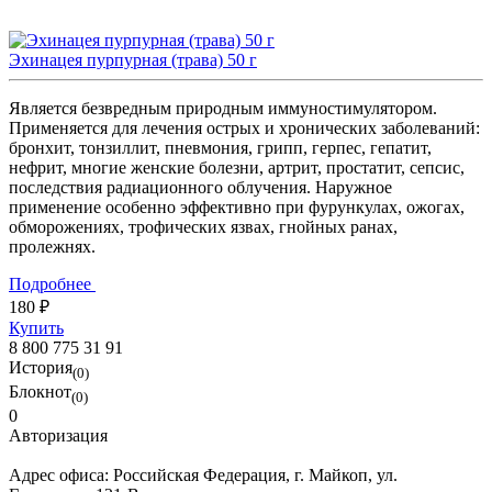
Эхинацея пурпурная (трава) 50 г
Является безвредным природным иммуностимулятором.
Применяется для лечения острых и хронических заболеваний:
бронхит, тонзиллит, пневмония, грипп, герпес, гепатит,
нефрит, многие женские болезни, артрит, простатит, сепсис,
последствия радиационного облучения. Наружное
применение особенно эффективно при фурункулах, ожогах,
обморожениях, трофических язвах, гнойных ранах,
пролежнях.
Подробнее
180 ₽
Купить
8 800 775 31 91
История
(0)
Блокнот
(0)
0
Авторизация
Адрес офиса:
Российская Федерация, г. Майкоп, ул.