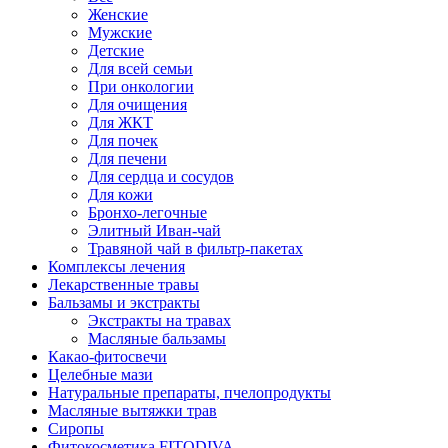
Женские
Мужские
Детские
Для всей семьи
При онкологии
Для очищения
Для ЖКТ
Для почек
Для печени
Для сердца и сосудов
Для кожи
Бронхо-легочные
Элитный Иван-чай
Травяной чай в фильтр-пакетах
Комплексы лечения
Лекарственные травы
Бальзамы и экстракты
Экстракты на травах
Масляные бальзамы
Какао-фитосвечи
Целебные мази
Натуральные препараты, пчелопродукты
Масляные вытяжки трав
Сиропы
Фитокосметика FITODIVA