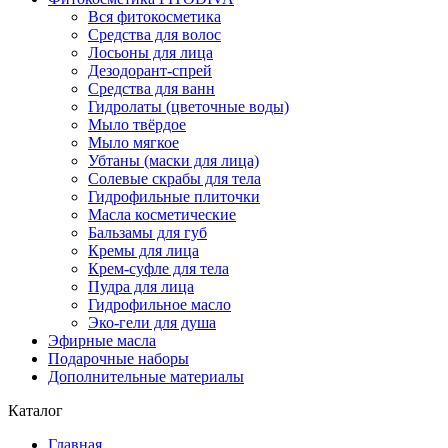
Вся фитокосметика
Средства для волос
Лосьоны для лица
Дезодорант-спрей
Средства для ванн
Гидролаты (цветочные воды)
Мыло твёрдое
Мыло мягкое
Убтаны (маски для лица)
Солевые скрабы для тела
Гидрофильные плиточки
Масла косметические
Бальзамы для губ
Кремы для лица
Крем-суфле для тела
Пудра для лица
Гидрофильное масло
Эко-гели для душа
Эфирные масла
Подарочные наборы
Дополнительные материалы
Каталог
Главная