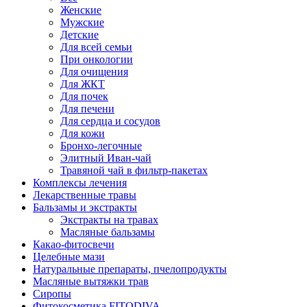
Женские
Мужские
Детские
Для всей семьи
При онкологии
Для очищения
Для ЖКТ
Для почек
Для печени
Для сердца и сосудов
Для кожи
Бронхо-легочные
Элитный Иван-чай
Травяной чай в фильтр-пакетах
Комплексы лечения
Лекарственные травы
Бальзамы и экстракты
Экстракты на травах
Масляные бальзамы
Какао-фитосвечи
Целебные мази
Натуральные препараты, пчелопродукты
Масляные вытяжки трав
Сиропы
Фитокосметика FITODIVA