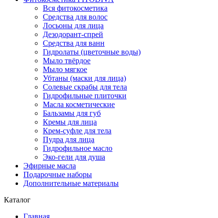
Вся фитокосметика
Средства для волос
Лосьоны для лица
Дезодорант-спрей
Средства для ванн
Гидролаты (цветочные воды)
Мыло твёрдое
Мыло мягкое
Убтаны (маски для лица)
Солевые скрабы для тела
Гидрофильные плиточки
Масла косметические
Бальзамы для губ
Кремы для лица
Крем-суфле для тела
Пудра для лица
Гидрофильное масло
Эко-гели для душа
Эфирные масла
Подарочные наборы
Дополнительные материалы
Каталог
Главная