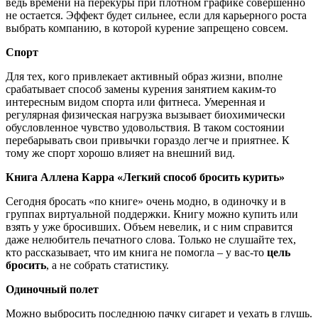
ведь времени на перекуры при плотном графике совершенно
не остается. Эффект будет сильнее, если для карьерного роста
выбрать компанию, в которой курение запрещено совсем.
Спорт
Для тех, кого привлекает активный образ жизни, вполне
срабатывает способ замены курения занятием каким-то
интересным видом спорта или фитнеса. Умеренная и
регулярная физическая нагрузка вызывает биохимически
обусловленное чувство удовольствия. В таком состоянии
перебарывать свои привычки гораздо легче и приятнее. К
тому же спорт хорошо влияет на внешний вид.
Книга Аллена Карра «Легкий способ бросить курить»
Сегодня бросать «по книге» очень модно, в одиночку и в
группах виртуальной поддержки. Книгу можно купить или
взять у уже бросивших. Объем невелик, и с ним справится
даже нелюбитель печатного слова. Только не слушайте тех,
кто рассказывает, что им книга не помогла – у вас-то
цель
бросить
, а не собрать статистику.
Одиночный полет
Можно выбросить последнюю пачку сигарет и уехать в глушь.