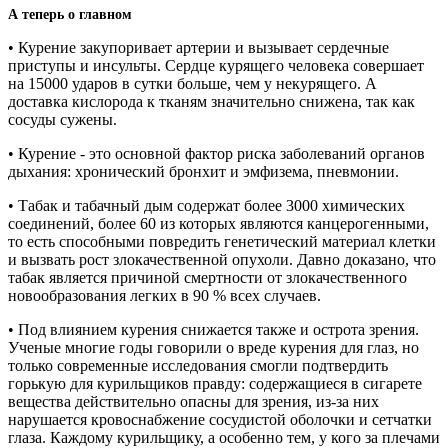
А теперь о главном
• Курение закупоривает артерии и вызывает сердечные
приступы и инсульты. Сердце курящего человека совершает
на 15000 ударов в сутки больше, чем у некурящего. А
доставка кислорода к тканям значительно снижена, так как
сосуды сужены.
• Курение - это основной фактор риска заболеваний органов
дыхания: хронический бронхит и эмфизема, пневмонии.
• Табак и табачный дым содержат более 3000 химических
соединений, более 60 из которых являются канцерогенными,
то есть способными повредить генетический материал клетки
и вызвать рост злокачественной опухоли. Давно доказано, что
табак является причиной смертности от злокачественного
новообразования легких в 90 % всех случаев.
• Под влиянием курения снижается также и острота зрения.
Ученые многие годы говорили о вреде курения для глаз, но
только современные исследования смогли подтвердить
горькую для курильщиков правду: содержащиеся в сигарете
вещества действительно опасны для зрения, из-за них
нарушается кровоснабжение сосудистой оболочки и сетчатки
глаза. Каждому курильщику, а особенно тем, у кого за плечами