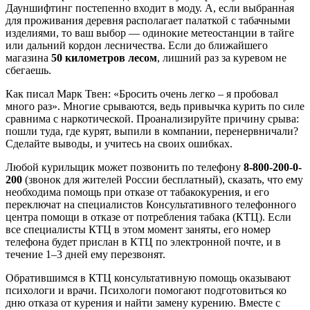
Дауншифтинг постепенно входит в моду. А, если выбранная
для проживания деревня располагает палаткой с табачными
изделиями, то ваш выбор — одинокие метеостанции в тайге
или дальний кордон лесничества. Если до ближайшего
магазина
50 километров лесом
, лишний раз за куревом не
сбегаешь.
Как писал Марк Твен: «Бросить очень легко – я пробовал
много раз». Многие срываются, ведь привычка курить по силе
сравнима с наркотической. Проанализируйте причину срыва:
пошли туда, где курят, выпили в компании, перенервничали?
Сделайте выводы, и учитесь на своих ошибках.
Любой курильщик может позвонить по телефону
8-800-200-0-
200
(звонок для жителей России бесплатный), сказать, что ему
необходима помощь при отказе от табакокурения, и его
переключат на специалистов Консультативного телефонного
центра помощи в отказе от потребления табака (КТЦ). Если
все специалисты КТЦ в этом момент заняты, его номер
телефона будет прислан в КТЦ по электронной почте, и в
течение 1–3 дней ему перезвонят.
Обратившимся в КТЦ консультативную помощь оказывают
психологи и врачи. Психологи помогают подготовиться ко
дню отказа от курения и найти замену курению. Вместе с