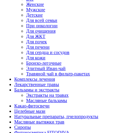
Женские
Мужские
Детские
Для всей семьи
При онкологии
Для очищения
Для ЖКТ
Для почек
Для печени
Для сердца и сосудов
Для кожи
Бронхо-легочные
Элитный Иван-чай
Травяной чай в фильтр-пакетах
Комплексы лечения
Лекарственные травы
Бальзамы и экстракты
Экстракты на травах
Масляные бальзамы
Какао-фитосвечи
Целебные мази
Натуральные препараты, пчелопродукты
Масляные вытяжки трав
Сиропы
Фитокосметика FITODIVA