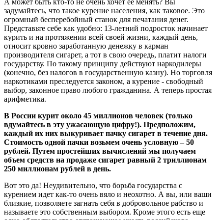
А может быть кто-то не очень хочет её менять? Вы
задумайтесь, что такое курение населения, как таковое. Это
огромный бесперебойный станок для печатания денег.
Представьте себе как удобно: 13-летний подросток начинает
курить и на протяжении всей своей жизни, каждый день,
относит кровно заработанную денежку в карман
производителя сигарет, а тот в свою очередь, платит налоги
государству. По такому принципу действуют наркодилеры
(конечно, без налогов в государственную казну). Но торговля
наркотиками преследуется законом, а курение - свободный
выбор, законное право любого гражданина. А теперь простая
арифметика.
В России курит около 45 миллионов человек (только
вдумайтесь в эту ужасающую цифру!). Предположим,
каждый их них выкуривает пачку сигарет в течение дня.
Стоимость одной пачки возьмем очень условную – 50
рублей. Путем простейших вычислений мы получаем
объем средств на продаже сигарет равный 2 триллионам
250 миллионам рублей в день.
Вот это да! Неудивительно, что борьба государства с
курением идет как-то очень вяло и неохотно. А вы, или ваши
близкие, позволяете загнать себя в добровольное рабство и
называете это собственным выбором. Кроме этого есть еще