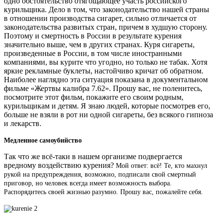
одно обстоятельство отягощающее участь российского
курильщика. Дело в том, что законодательство нашей страны
в отношении производства сигарет, сильно отличается от
законодательства развитых стран, причем в худшую сторону.
Поэтому и смертность в России в результате курения
значительно выше, чем в других странах. Куря сигареты,
произведенные в России, в том числе иностранными
компаниями, вы курите что угодно, но только не табак. Хотя
яркие рекламные буклеты, настойчиво кричат об обратном.
Наиболее наглядно эта ситуация показана в документальном
фильме «Жертвы калибра 7.62». Прошу вас, не поленитесь,
посмотрите этот фильм, покажите его своим родным,
курильщикам и детям. Я знаю людей, которые посмотрев его,
больше не взяли в рот ни одной сигареты, без всякого гипноза
и лекарств.
Медленное самоубийство
Так что же всё-таки в нашем организме подвергается
вредному воздействию курения?
Мой ответ: всё!
Те, кто махнул
рукой на предупреждения, возможно, подписали свой смертный
приговор, но человек всегда имеет возможность выбора.
Распорядитесь своей жизнью разумно. Прошу вас, пожалейте себя.