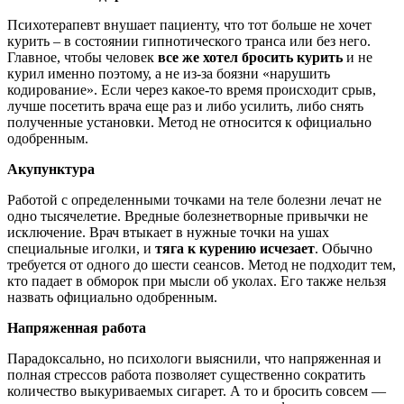
Психотерапевт внушает пациенту, что тот больше не хочет
курить – в состоянии гипнотического транса или без него.
Главное, чтобы человек
все же хотел бросить курить
и не
курил именно поэтому, а не из-за боязни «нарушить
кодирование». Если через какое-то время происходит срыв,
лучше посетить врача еще раз и либо усилить, либо снять
полученные установки. Метод не относится к официально
одобренным.
Акупунктура
Работой с определенными точками на теле болезни лечат не
одно тысячелетие. Вредные болезнетворные привычки не
исключение. Врач втыкает в нужные точки на ушах
специальные иголки, и
тяга к курению исчезает
. Обычно
требуется от одного до шести сеансов. Метод не подходит тем,
кто падает в обморок при мысли об уколах. Его также нельзя
назвать официально одобренным.
Напряженная работа
Парадоксально, но психологи выяснили, что напряженная и
полная стрессов работа позволяет существенно сократить
количество выкуриваемых сигарет. А то и бросить совсем —