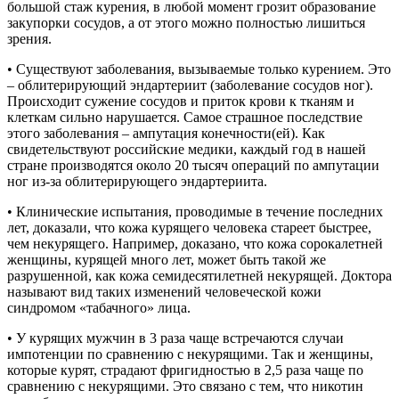
большой стаж курения, в любой момент грозит образование
закупорки сосудов, а от этого можно полностью лишиться
зрения.
• Существуют заболевания, вызываемые только курением. Это
– облитерирующий эндартериит (заболевание сосудов ног).
Происходит сужение сосудов и приток крови к тканям и
клеткам сильно нарушается. Самое страшное последствие
этого заболевания – ампутация конечности(ей). Как
свидетельствуют российские медики, каждый год в нашей
стране производятся около 20 тысяч операций по ампутации
ног из-за облитерирующего эндартериита.
• Клинические испытания, проводимые в течение последних
лет, доказали, что кожа курящего человека стареет быстрее,
чем некурящего. Например, доказано, что кожа сорокалетней
женщины, курящей много лет, может быть такой же
разрушенной, как кожа семидесятилетней некурящей. Доктора
называют вид таких изменений человеческой кожи
синдромом «табачного» лица.
• У курящих мужчин в 3 раза чаще встречаются случаи
импотенции по сравнению с некурящими. Так и женщины,
которые курят, страдают фригидностью в 2,5 раза чаще по
сравнению с некурящими. Это связано с тем, что никотин