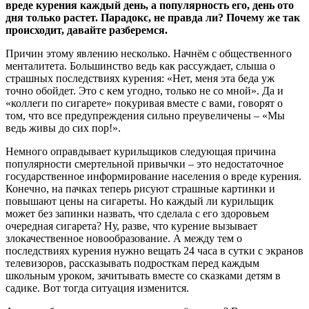
вреде курения каждый день, а популярность его, день ото
дня только растет. Парадокс, не правда ли? Почему же так
происходит, давайте разберемся.
Причин этому явлению несколько. Начнём с общественного
менталитета. Большинство ведь как рассуждает, слыша о
страшных последствиях курения: «Нет, меня эта беда уж
точно обойдет. Это с кем угодно, только не со мной». Да и
«коллеги по сигарете» покуривая вместе с вами, говорят о
том, что все предупреждения сильно преувеличены – «Мы
ведь живы до сих пор!».
Немного оправдывает курильщиков следующая причина
популярности смертельной привычки – это недостаточное
государственное информирование населения о вреде курения.
Конечно, на пачках теперь рисуют страшные картинки и
повышают цены на сигареты. Но каждый ли курильщик
может без запинки назвать, что сделала с его здоровьем
очередная сигарета? Ну, разве, что курение вызывает
злокачественное новообразование. А между тем о
последствиях курения нужно вещать 24 часа в сутки с экранов
телевизоров, рассказывать подросткам перед каждым
школьным уроком, зачитывать вместе со сказками детям в
садике. Вот тогда ситуация изменится.