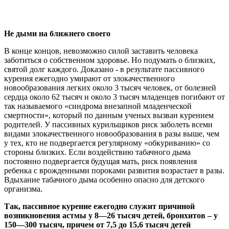
Не дыми на ближнего своего
В конце концов, невозможно силой заставить человека
заботиться о собственном здоровье. Но подумать о близких,
святой долг каждого. Доказано - в результате пассивного
курения ежегодно умирают от злокачественного
новообразования легких около 3 тысяч человек, от болезней
сердца около 62 тысяч и около 3 тысяч младенцев погибают от
так называемого «синдрома внезапной младенческой
смертности», который по данным ученых вызван курением
родителей. У пассивных курильщиков риск заболеть всеми
видами злокачественного новообразования в разы выше, чем
у тех, кто не подвергается регулярному «обкуриванию» со
стороны близких. Если воздействию табачного дыма
постоянно подвергается будущая мать, риск появления
ребенка с врожденными пороками развития возрастает в разы.
Вдыхание табачного дыма особенно опасно для детского
организма.
Так, пассивное курение ежегодно служит причиной
возникновения астмы у 8—26 тысяч детей, бронхитов – у
150—300 тысяч, причем от 7,5 до 15,6 тысяч детей