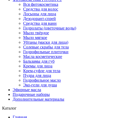
Вся фитокосметика
Средства для волос
Лосьоны для лица
Дезодорант-спрей
Средства для ванн
Гидролаты (цветочные воды)
Мыло твёрдое
Мыло мягкое
Убтаны (маски для лица)
Солевые скрабы для тела
Гидрофильные плиточки
Масла косметические
Бальзамы для губ
Кремы для лица
Крем-суфле для тела
Пудра для лица
Гидрофильное масло
Эко-гели для душа
Эфирные масла
Подарочные наборы
Дополнительные материалы
Каталог
Главная