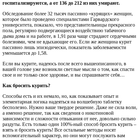
госпитализируются, а от 136 до 212 из них умирают.
Обследование более 32 тысяч пассивно «курящих» женщин,
которое было проведено специалистами Гарвардского
университета, показало, что представительницы прекрасного
пола, регулярно подвергающиеся воздействию табачного
дыма дома и на работе, в 1,91 раза чаще страдают сердечными
болезнями, чем не вдыхающие его. Если же женщина курит
пассивно лишь эпизодически, показатель заболеваемости
уменьшается до 1,58.
Если вы курите, надеюсь после всего вышеописанного, в
вашей голове уже возникли светлые мысли о том, как спасти
свое и не только свое здоровье, и вы спрашиваете себя…
Как бросить курить?
Способы есть и их немало, но, как показывает опыт и
элементарная логика надеяться на волшебную таблетку
бесполезно. Нужно ваше твердое решение. Даже не сила воли,
а именно решение, так как сведения о никотиновой
зависимости и сложности отвыкания от нее, довольно сильно
раздуты. Есть только один 100%-ный способ бросить курить –
взять и бросить курить! Все остальные методы носят
вспомогательный характер, но они могут послужить вам