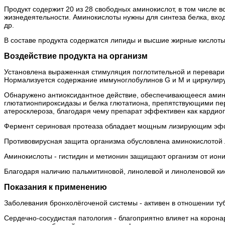
Продукт содержит 20 из 28 свободных аминокислот, в том числе
жизнедеятельности. Аминокислоты нужны для синтеза белка, вход
др.
В составе продукта содержатся липиды и высшие жирные кислоты
Воздействие продукта на организм
Установлена выраженная стимуляция поглотительной и перевари
Нормализуется содержание иммуноглобулинов G и М и циркулир
Обнаружено антиоксидантное действие, обеспечивающееся амино
глютатионпироксидазы и белка глютатиона, препятствующими пе
атеросклероза, благодаря чему препарат эффективен как кардио
Фермент сериновая протеаза обладает мощным лизирующим эффе
Противовирусная защита организма обусловлена аминокислотой
Аминокислоты - гистидин и метионин защищают организм от ион
Благодаря наличию пальмитиновой, линолевой и линоленовой ки
Показания к применению
Заболевания бронхолёгоченой системы - активен в отношении туб
Сердечно-сосудистая патология - благоприятно влияет на корона