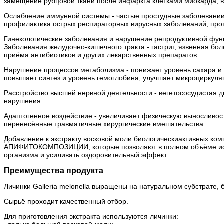
замещение рубцовой ткани после инфаркта клетками миокарда, 
Ослабление иммунной системы - частые простудные заболевании,
профилактика острых респираторных вирусных заболеваний, про
Гинекологические заболевания и нарушение репродуктивной функ
Заболевания желудочно-кишечного тракта - гастрит, язвенная бо
приёма антибиотиков и других лекарственных препаратов.
Нарушение процессов метаболизма - понижает уровень сахара и 
повышает синтез и уровень гемоглобина, улучшает микроциркуля
Расстройство высшей нервной деятельности - вегетососудистая 
нарушения.
Адаптогенное воздействие - увеличивает физическую выносливос
перенесённые травматичные хирургические вмешательства.
Добавление к экстракту восковой моли биологическиактивных ком
АПИФИТОКОМПОЗИЦИИ, которые позволяют в полном объёме исполь
организма и усиливать оздоровительный эффект.
Преимущества продукта
Личинки Galleria melonella выращены на натуральном субстрате, 
Сырьё проходит качественный отбор.
Для приготовления экстракта используются личинки: