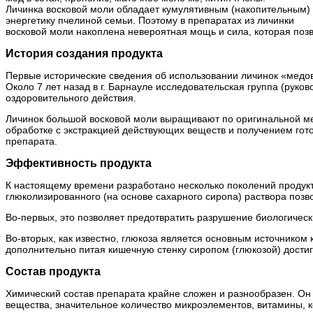
Личинка восковой моли обладает кумулятивным (накопительным) 
энергетику пчелиной семьи. Поэтому в препаратах из личинки
восковой моли накоплена невероятная мощь и сила, которая позв
История создания продукта
Первые исторические сведения об использовании личинок «медов
Около 7 лет назад в г. Барнауле исследовательская группа (руков
оздоровительного действия.
Личинок большой восковой моли выращивают по оригинальной мет
обработке с экстракцией действующих веществ и получением гот
препарата.
Эффективность продукта
К настоящему времени разработано несколько поколений продукта
глюколизированного (на основе сахарного сиропа) раствора позв
Во-первых, это позволяет предотвратить разрушение биологическ
Во-вторых, как известно, глюкоза является основным источником 
дополнительно питая кишечную стенку сиропом (глюкозой) достиг
Состав продукта
Химический состав препарата крайне сложен и разнообразен. Он
вещества, значительное количество микроэлементов, витамины, к