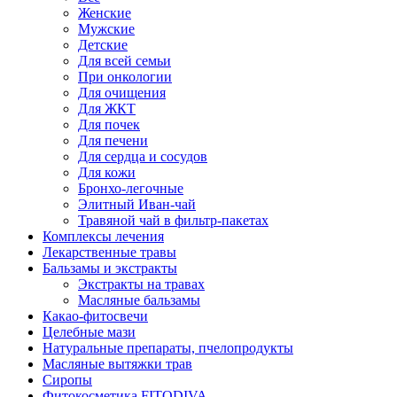
Женские
Мужские
Детские
Для всей семьи
При онкологии
Для очищения
Для ЖКТ
Для почек
Для печени
Для сердца и сосудов
Для кожи
Бронхо-легочные
Элитный Иван-чай
Травяной чай в фильтр-пакетах
Комплексы лечения
Лекарственные травы
Бальзамы и экстракты
Экстракты на травах
Масляные бальзамы
Какао-фитосвечи
Целебные мази
Натуральные препараты, пчелопродукты
Масляные вытяжки трав
Сиропы
Фитокосметика FITODIVA