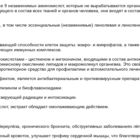
 все 9 незаменимых аминокислот, которые не вырабатываются орга
ящего в состав всех тканей и органов человека, они входят в сос
, в том числе эссенциальные (незаменимые) линолевая и линолен
вающей способности клеток защиты: макро- и микрофагов, а такж
ующих иммунных комплексов.
кислотами - цистеином и метионином, входящими в состав антио
рекисному окислению липидов и макромолекул организма. Это свой
протекторное средство для профилактики и вспомогательного лече
ктом, является антибактериальным и противовирусным препарат
 лизином и биофлавоноидами.
изирующей радиации и интоксикации.
слот, экстракт обладает омолаживающим действием.
еркулёза, хронического бронхита, обструктивных заболеваниях лёг
рный кровоток, улучшает трофику сердечной мышцы, что благотвор