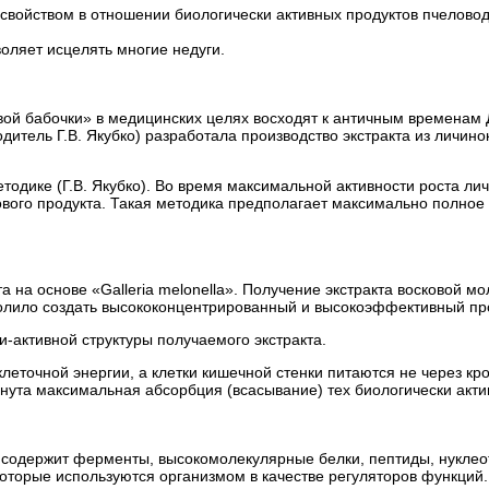
свойством в отношении биологически активных продуктов пчеловод
оляет исцелять многие недуги.
ой бабочки» в медицинских целях восходят к античным временам 
одитель Г.В. Якубко) разработала производство экстракта из личино
одике (Г.В. Якубко). Во время максимальной активности роста ли
ового продукта. Такая методика предполагает максимально полное
 на основе «Galleria melonella». Получение экстракта восковой м
олило создать высококонцентрированный и высокоэффективный проду
и-активной структуры получаемого экстракта.
клеточной энергии, а клетки кишечной стенки питаются не через к
нута максимальная абсорбция (всасывание) тех биологически актив
 содержит ферменты, высокомолекулярные белки, пептиды, нуклеот
оторые используются организмом в качестве регуляторов функций.