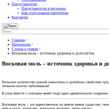
Представители
Представители в регионах
Как стать нашим партнёром
Контакты
Главная
/
Материалы
/
Статьи о травах
/
Восковая моль – источник здоровья и долголетия
Восковая моль – источник здоровья и д
Большое количество знаний накоплено о целебных свойствах про
лечении многих заболеваний.
В улье вместе с пчёлами живёт ещё одно удивительное создание пр
Восковая моль – это единственное на земле живое существо, личи
мёд в сотах, прополис, маточное молочко, хитин пчелы.