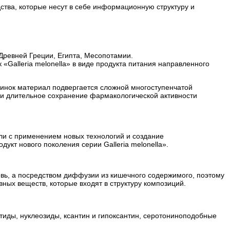
ства, которые несут в себе информационную структуру и
Древней Греции, Египта, Месопотамии.
к «Galleria melonella» в виде продукта питания направленного
чинок материал подвергается сложной многоступенчатой
 и длительное сохранение фармакологической активности
оли с применением новых технологий и создание
кт нового поколения серии Galleria melonella».
ровь, а посредством диффузии из кишечного содержимого, поэтому
ных веществ, которые входят в структуру композиций.
иды, нуклеозиды, ксантин и гипоксантин, серотониноподобные