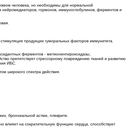
низмом человека, но необходимы для нормальной
тав нейромедиаторов, гормонов, иммуноглобулинов, ферментов и
овая.
е стимуляция продукции гуморальных факторов иммунитета.
ксидантных ферментов - метионинпироксидазы,
ство препятствует стрессорному повреждению тканей и развитию
ния ИБС.
ом широкого спектра действия.
ких, бронхиальной астме, плеврите.
но влияет на сократительную функцию сердца, способствует