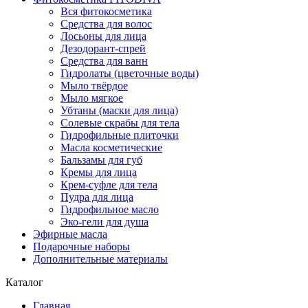
Вся фитокосметика
Средства для волос
Лосьоны для лица
Дезодорант-спрей
Средства для ванн
Гидролаты (цветочные воды)
Мыло твёрдое
Мыло мягкое
Убтаны (маски для лица)
Солевые скрабы для тела
Гидрофильные плиточки
Масла косметические
Бальзамы для губ
Кремы для лица
Крем-суфле для тела
Пудра для лица
Гидрофильное масло
Эко-гели для душа
Эфирные масла
Подарочные наборы
Дополнительные материалы
Каталог
Главная