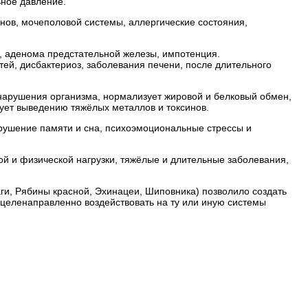
ьное давление.
нов, мочеполовой системы, аллергические состояния,
, аденома предстательной железы, импотенция.
тей, дисбактериоз, заболевания печени, после длительного
 нарушения организма, нормализует жировой и белковый обмен,
вует выведению тяжёлых металлов и токсинов.
рушение памяти и сна, психоэмоциональные стрессы и
ой и физической нагрузки, тяжёлые и длительные заболевания,
ги, Рябины красной, Эхинацеи, Шиповника) позволило создать
еленаправленно воздействовать на ту или иную системы