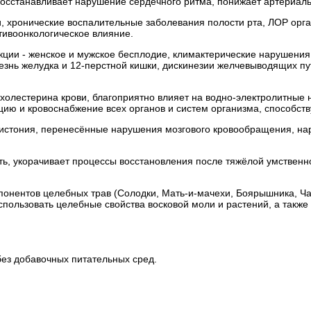
восстанавливает нарушение сердечного ритма, понижает артериал
 хронические воспалительные заболевания полости рта, ЛОР орга
тивоонкологическое влияние.
ции - женское и мужское бесплодие, климактерические нарушения
лезнь желудка и 12-перстной кишки, дискинезии желчевыводящих пу
холестерина крови, благоприятно влияет на водно-электролитные
цию и кровоснабжение всех органов и систем организма, способст
дистония, перенесённые нарушения мозгового кровообращения, на
ть, укорачивает процессы восстановления после тяжёлой умственн
понентов целебных трав (Солодки, Мать-и-мачехи, Боярышника, Ча
зовать целебные свойства восковой моли и растений, а также ц
без добавочных питательных сред.