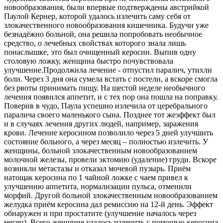
новообразования, были впервые подтверждены австрийкой
Паулой Кернер, которой удалось излечить саму себя от
злокачественного новообразования кишечника. Будучи уже
безнадёжно больной, она решила попробовать необычное
средство, о лечебных свойствах которого знала лишь
понаслышке, это был очищенный керосин. Выпив одну
столовую ложку, женщина быстро почувствовала
улучшение.Продолжила лечение - отпустил паралич, утихли
боли. Через 3 дня она сумела встать с постели, а вскоре смогла
без рвоты принимать пищу. На шестой неделе необычного
лечения появился аппетит, и с тех пор она пошла на поправку.
Поверив в чудо, Паула успешно излечила от церебрального
паралича своего маленького сына. Позднее тот жеэффект был
и в случаях лечения других людей, например, заражения
крови. Лечение керосином позволило через 5 дней улучшить
состояние больного, а через месяц – полностью излечить. У
женщины, больной злокачественным новообразованием
молочной железы, провели эктомию (удаление) груди. Вскоре
возникли метастазы и отказал мочевой пузырь. Приём
натощак керосина по 1 чайной ложке с чаем привел к
улучшению аппетита, нормализации пульса, отменили
морфий. Другой больной злокачественным новообразованием
желудка приём керосина дал ремиссию на 12-й день. Эффект
обнаружен и при простатите (улучшение началось через
месяц). Всего женщине удалось излечить с помощью керосина