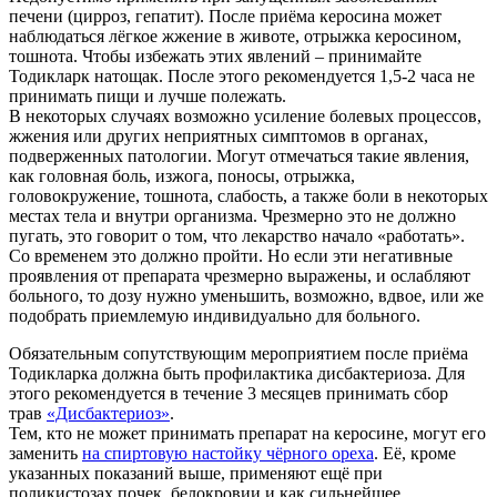
печени (цирроз, гепатит). После приёма керосина может
наблюдаться лёгкое жжение в животе, отрыжка керосином,
тошнота. Чтобы избежать этих явлений – принимайте
Тодикларк натощак. После этого рекомендуется 1,5-2 часа не
принимать пищи и лучше полежать.
В некоторых случаях возможно усиление болевых процессов,
жжения или других неприятных симптомов в органах,
подверженных патологии. Могут отмечаться такие явления,
как головная боль, изжога, поносы, отрыжка,
головокружение, тошнота, слабость, а также боли в некоторых
местах тела и внутри организма. Чрезмерно это не должно
пугать, это говорит о том, что лекарство начало «работать».
Со временем это должно пройти. Но если эти негативные
проявления от препарата чрезмерно выражены, и ослабляют
больного, то дозу нужно уменьшить, возможно, вдвое, или же
подобрать приемлемую индивидуально для больного.
Обязательным сопутствующим мероприятием после приёма
Тодикларка должна быть профилактика дисбактериоза. Для
этого рекомендуется в течение 3 месяцев принимать сбор
трав
«Дисбактериоз»
.
Тем, кто не может принимать препарат на керосине, могут его
заменить
на спиртовую настойку чёрного ореха
. Её, кроме
указанных показаний выше, применяют ещё при
поликистозах почек, белoкровии и как сильнейшее