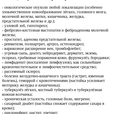
- онкологические опухоли любой локализации (особенно
злокачественное новообразование лёгких, головного мозга,
молочной железы, матки, кишечника, желудка,
предстательной железы и др.);
- узловой зоб, гипотиреоз;
- фиброзно-кистозная мастопатия и фиброаденома молочной
железы;
- простатит, аденома предстательной железы;
- ревматизм, полиартрит, артроз, остеохондроз;
- варикозное расширение вен, тромбофлебит;
- угревая сыпь, диатез, нейродермит, дерматит, экзема,
псориаз, грибковые поражения кожи, фурункулёз, бородавки;
- лимфаденит (воспаление лимфоузлов), как сильнейшее
кровоочистительное и лимфоочистительное средство;
- рассеянный склероз;
- болезни желудочно-кишечного тракта (гастрит, язвенная
болезнь), геморрой с кровотечениями (настойка усиливает
моторику желудка и кишечника);
- туберкулёз лёгких, костный туберкулёз и туберкулёзная
кожная волчанка;
- хроническая усталость, головные боли, мигрени;
- сахарный диабет (настойка снижает содержание сахара в
крови);
- пиелонефрит, цистит, уретрит;