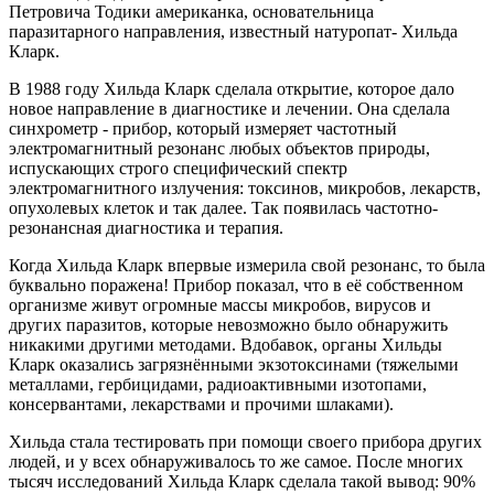
Петровича Тодики американка, основательница
паразитарного направления, известный натуропат- Хильда
Кларк.
В 1988 году Хильда Кларк сделала открытие, которое дало
новое направление в диагностике и лечении. Она сделала
синхрометр - прибор, который измеряет частотный
электромагнитный резонанс любых объектов природы,
испускающих строго специфический спектр
электромагнитного излучения: токсинов, микробов, лекарств,
опухолевых клеток и так далее. Так появилась частотно-
резонансная диагностика и терапия.
Когда Хильда Кларк впервые измерила свой резонанс, то была
буквально поражена! Прибор показал, что в её собственном
организме живут огромные массы микробов, вирусов и
других паразитов, которые невозможно было обнаружить
никакими другими методами. Вдобавок, органы Хильды
Кларк оказались загрязнёнными экзотоксинами (тяжелыми
металлами, гербицидами, радиоактивными изотопами,
консервантами, лекарствами и прочими шлаками).
Хильда стала тестировать при помощи своего прибора других
людей, и у всех обнаруживалось то же самое. После многих
тысяч исследований Хильда Кларк сделала такой вывод: 90%