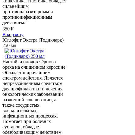
кишечника. Настойка обладает
сильнейшим
противопаразитарным и
противоинфекционным
действием.
350 ₽
В корзину
Юглофит Экстра (Тодикларк)
250 мл
Настойка плодов чёрного
ореха на очищенном керосине.
Обладает широчайшим
спектром действия. Является
непревзойдённым средством
для профилактики и лечения
онкологических заболеваний
различной локализации, а
также сосудистых,
воспалительных,
инфекционных процессах.
Помогает при болезнях
суставов, обладает
обезболивающим действием.