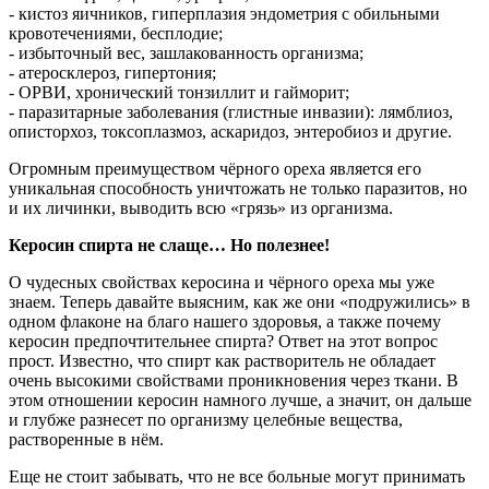
- кистоз яичников, гиперплазия эндометрия с обильными
кровотечениями, бесплодие;
- избыточный вес, зашлакованность организма;
- атеросклероз, гипертония;
- ОРВИ, хронический тонзиллит и гайморит;
- паразитарные заболевания (глистные инвазии): лямблиоз,
описторхоз, токсоплазмоз, аскаридоз, энтеробиоз и другие.
Огромным преимуществом чёрного ореха является его
уникальная способность уничтожать не только паразитов, но
и их личинки, выводить всю «грязь» из организма.
Керосин спирта не слаще… Но полезнее!
О чудесных свойствах керосина и чёрного ореха мы уже
знаем. Теперь давайте выясним, как же они «подружились» в
одном флаконе на благо нашего здоровья, а также почему
керосин предпочтительнее спирта? Ответ на этот вопрос
прост. Известно, что спирт как растворитель не обладает
очень высокими свойствами проникновения через ткани. В
этом отношении керосин намного лучше, а значит, он дальше
и глубже разнесет по организму целебные вещества,
растворенные в нём.
Еще не стоит забывать, что не все больные могут принимать