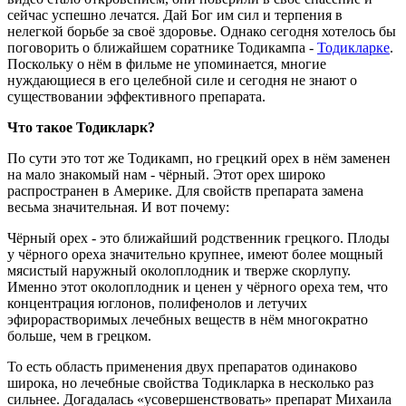
сейчас успешно лечатся. Дай Бог им сил и терпения в
нелегкой борьбе за своё здоровье. Однако сегодня хотелось бы
поговорить о ближайшем соратнике Тодикампа -
Тодикларке
.
Поскольку о нём в фильме не упоминается, многие
нуждающиеся в его целебной силе и сегодня не знают о
существовании эффективного препарата.
Что такое Тодикларк?
По сути это тот же Тодикамп, но грецкий орех в нём заменен
на мало знакомый нам - чёрный. Этот орех широко
распространен в Америке. Для свойств препарата замена
весьма значительная. И вот почему:
Чёрный орех - это ближайший родственник грецкого. Плоды
у чёрного ореха значительно крупнее, имеют более мощный
мясистый наружный околоплодник и тверже скорлупу.
Именно этот околоплодник и ценен у чёрного ореха тем, что
концентрация юглонов, полифенолов и летучих
эфирорастворимых лечебных веществ в нём многократно
больше, чем в грецком.
То есть область применения двух препаратов одинаково
широка, но лечебные свойства Тодикларка в несколько раз
сильнее. Догадалась «усовершенствовать» препарат Михаила