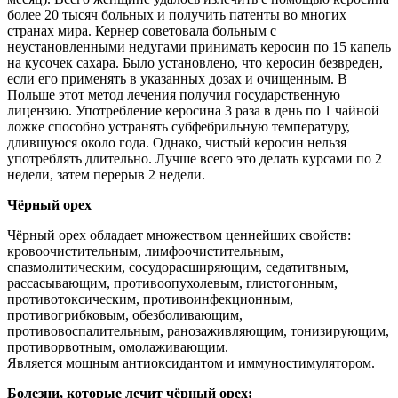
более 20 тысяч больных и получить патенты во многих
странах мира. Кернер советовала больным с
неустановленными недугами принимать керосин по 15 капель
на кусочек сахара. Было установлено, что керосин безвреден,
если его применять в указанных дозах и очищенным. В
Польше этот метод лечения получил государственную
лицензию. Употребление керосина 3 раза в день по 1 чайной
ложке способно устранять субфебрильную температуру,
длившуюся около года. Однако, чистый керосин нельзя
употреблять длительно. Лучше всего это делать курсами по 2
недели, затем перерыв 2 недели.
Чёрный орех
Чёрный орех обладает множеством ценнейших свойств:
кровоочистительным, лимфоочистительным,
спазмолитическим, сосудорасширяющим, седатитвным,
рассасывающим, противоопухолевым, глистогонным,
противотоксическим, противоинфекционным,
противогрибковым, обезболивающим,
противовоспалительным, ранозаживляющим, тонизирующим,
противорвотным, омолаживающим.
Является мощным антиоксидантом и иммуностимулятором.
Болезни, которые лечит чёрный орех: