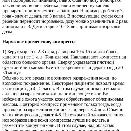
или подбираются индивидуально. Обычно дозу подбирают
так: количество лет ребенка равно количеству капель
препарата, принимаемого за один раз. Например, ребенку 3
года - значит давать по 3 капли. В последующие курсы если
ребенок переносит нормально, дозу можно увеличить в 2 раза,
а иногда и в 3. Дети старше 16-18 лет принимают взрослые
дозы.
Наружное применение, компрессы
1) Берут марлю в 2-3 слоя, размером 10 х 15 см или более,
капают на нее 1 ч. л. Тодикларка. Накладывают компресс над
областью больного органа. Сверху укрывается плотной
бумагой или тканью. Все это закрепляется и держится до 20-
30 минут.
Обычно за это время не возникает раздражения кожи, но
возможно покраснение. Некоторые пациенты доводят время
экспозиции до 4 - 5 часов. В этом случае иногда возможно
сильное раздражение кожи, напоминающее ожог. Во
избежание ожога участок кожи обрабатывают облепиховым
маслом. Повторно компресс применяют только тогда, когда
признаки раздражения кожи исчезли, через 3-4 дня. Обычно
таких компрессов делают 4-6. На открытый злокачественное
новообразование кожи компрессы лучше не делать, а
разместить вокруг опхоли. В этом случае, над областью
«болячки» лучше применять аппликации с ионированной