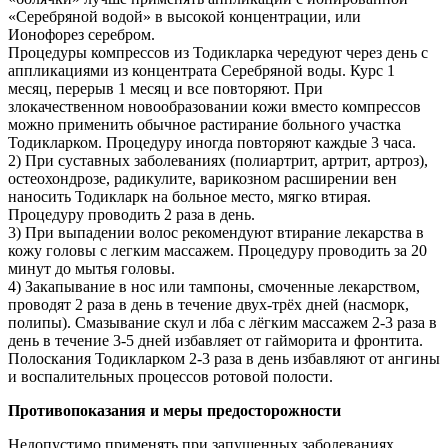
«Серебряной водой» в высокой концентрации, или
Ионофорез серебром.
Процедуры компрессов из Тодикларка чередуют через день с
аппликациями из концентрата Серебряной воды. Курс 1
месяц, перерыв 1 месяц и все повторяют. При
злокачественном новообразовании кожи вместо компрессов
можно применить обычное растирание больного участка
Тодикларком. Процедуру иногда повторяют каждые 3 часа.
2) При суставных заболеваниях (полиартрит, артрит, артроз),
остеохондрозе, радикулите, варикозном расширении вен
наносить Тодикларк на больное место, мягко втирая.
Процедуру проводить 2 раза в день.
3) При выпадении волос рекомендуют втирание лекарства в
кожу головы с легким массажем. Процедуру проводить за 20
минут до мытья головы.
4) Закапывание в нос или тампоны, смоченные лекарством,
проводят 2 раза в день в течение двух-трёх дней (насморк,
полипы). Смазывание скул и лба с лёгким массажем 2-3 раза в
день в течение 3-5 дней избавляет от гайморита и фронтита.
Полоскания Тодикларком 2-3 раза в день избавляют от ангины
и воспалительных процессов ротовой полости.
Противопоказания и меры предосторожности
Недопустимо применять при запущенных заболеваниях