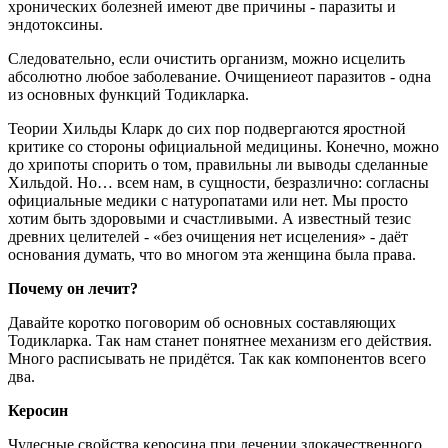
хронических болезней имеют две причины - паразиты и
эндотоксины.
Следовательно, если очистить организм, можно исцелить
абсолютно любое заболевание. Очищениеот паразитов - одна
из основных функций Тодикларка.
Теории Хильды Кларк до сих пор подвергаются яростной
критике со стороны официальной медицины. Конечно, можно
до хрипоты спорить о том, правильны ли выводы сделанные
Хильдой. Но… всем нам, в сущности, безразлично: согласны
официальные медики с натуропатами или нет. Мы просто
хотим быть здоровыми и счастливыми. А известный тезис
древних целителей - «без очищения нет исцеления» - даёт
основания думать, что во многом эта женщина была права.
Почему он лечит?
Давайте коротко поговорим об основных составляющих
Тодикларка. Так нам станет понятнее механизм его действия.
Много расписывать не придётся. Так как компонентов всего
два.
Керосин
Чудесные свойства керосина при лечении злокачественного