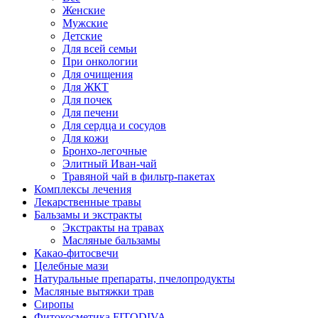
Женские
Мужские
Детские
Для всей семьи
При онкологии
Для очищения
Для ЖКТ
Для почек
Для печени
Для сердца и сосудов
Для кожи
Бронхо-легочные
Элитный Иван-чай
Травяной чай в фильтр-пакетах
Комплексы лечения
Лекарственные травы
Бальзамы и экстракты
Экстракты на травах
Масляные бальзамы
Какао-фитосвечи
Целебные мази
Натуральные препараты, пчелопродукты
Масляные вытяжки трав
Сиропы
Фитокосметика FITODIVA