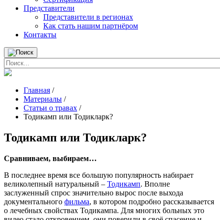
Представители
Представители в регионах
Как стать нашим партнёром
Контакты
Главная
/
Материалы
/
Статьи о травах
/
Тодикамп или Тодикларк?
Тодикамп или Тодикларк?
Сравниваем, выбираем…
В последнее время все большую популярность набирает
великолепный натуральный –
Тодикамп
. Вполне
заслуженный спрос значительно вырос после выхода
документального
фильма
, в котором подробно рассказывается
о лечебных свойствах Тодикампа. Для многих больных это
видео стало откровением, они поверили в своё спасение и