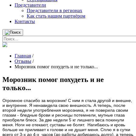
Представители
Представители в регионах
Как стать нашим партнёром
Контакты
Главная
/
Отзывы
/
Морозник помог похудеть и не только...
Морозник помог похудеть и не
только...
Огромное спасибо за морозник! С ним я стала другой и внешне,
и внутренне. Я ненавидела свою внешность. А теперь, после
второй недели употребления морозника, я не поверила своим
глазам - бледные брови и ресницы потемнели, мутные глаза
приобрели блеск. За две недели 5 кг лишнего веса покинули
меня. Ноги не отекают, суставы не болят. Нагибаюсь и кровь
больше не приливает к голове и не душит меня. Сплю я в сутки
всего от 3-х до 4-х часов (до работы добираюсь долго), а теперь