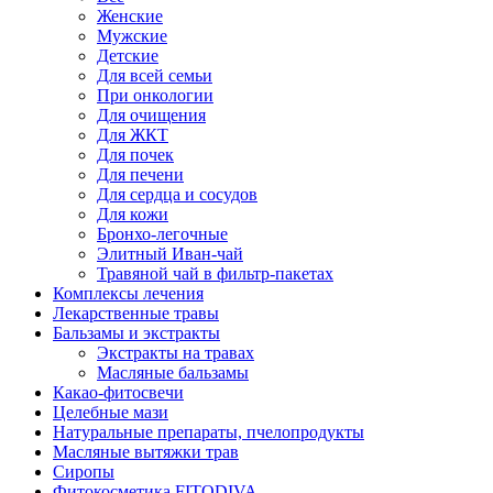
Женские
Мужские
Детские
Для всей семьи
При онкологии
Для очищения
Для ЖКТ
Для почек
Для печени
Для сердца и сосудов
Для кожи
Бронхо-легочные
Элитный Иван-чай
Травяной чай в фильтр-пакетах
Комплексы лечения
Лекарственные травы
Бальзамы и экстракты
Экстракты на травах
Масляные бальзамы
Какао-фитосвечи
Целебные мази
Натуральные препараты, пчелопродукты
Масляные вытяжки трав
Сиропы
Фитокосметика FITODIVA