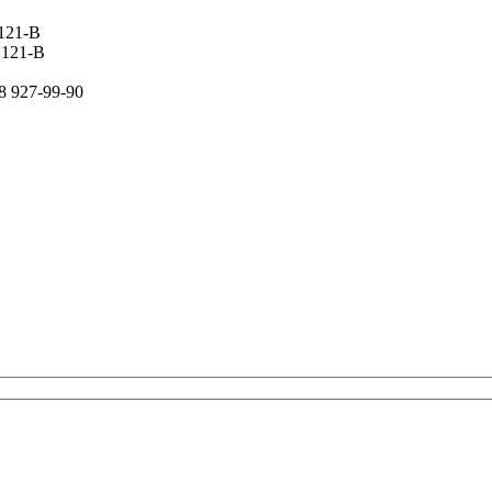
 121-В
 121-В
8 927-99-90