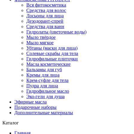
Вся фитокосметика
Средства для волос
Лосьоны для лица
Дезодорант-спрей
Средства для ванн
Гидролаты (цветочные воды)
Мыло твёрдое
Мыло мягкое
Убтаны (маски для лица)
Солевые скрабы для тела
Гидрофильные плиточки
Масла косметические
Бальзамы для губ
Кремы для лица
Крем-суфле для тела
Пудра для лица
Гидрофильное масло
Эко-гели для душа
Эфирные масла
Подарочные наборы
Дополнительные материалы
Каталог
Главная