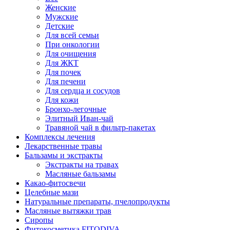
Женские
Мужские
Детские
Для всей семьи
При онкологии
Для очищения
Для ЖКТ
Для почек
Для печени
Для сердца и сосудов
Для кожи
Бронхо-легочные
Элитный Иван-чай
Травяной чай в фильтр-пакетах
Комплексы лечения
Лекарственные травы
Бальзамы и экстракты
Экстракты на травах
Масляные бальзамы
Какао-фитосвечи
Целебные мази
Натуральные препараты, пчелопродукты
Масляные вытяжки трав
Сиропы
Фитокосметика FITODIVA