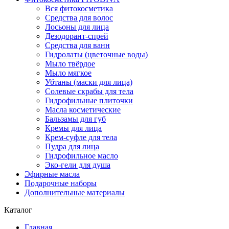
Вся фитокосметика
Средства для волос
Лосьоны для лица
Дезодорант-спрей
Средства для ванн
Гидролаты (цветочные воды)
Мыло твёрдое
Мыло мягкое
Убтаны (маски для лица)
Солевые скрабы для тела
Гидрофильные плиточки
Масла косметические
Бальзамы для губ
Кремы для лица
Крем-суфле для тела
Пудра для лица
Гидрофильное масло
Эко-гели для душа
Эфирные масла
Подарочные наборы
Дополнительные материалы
Каталог
Главная