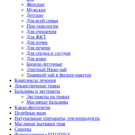
Женские
Мужские
Детские
Для всей семьи
При онкологии
Для очищения
Для ЖКТ
Для почек
Для печени
Для сердца и сосудов
Для кожи
Бронхо-легочные
Элитный Иван-чай
Травяной чай в фильтр-пакетах
Комплексы лечения
Лекарственные травы
Бальзамы и экстракты
Экстракты на травах
Масляные бальзамы
Какао-фитосвечи
Целебные мази
Натуральные препараты, пчелопродукты
Масляные вытяжки трав
Сиропы
Фитокосметика FITODIVA