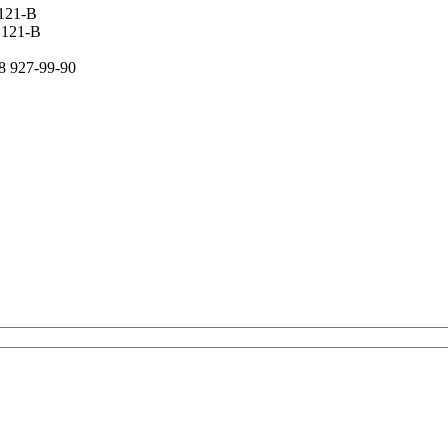
 121-В
 121-В
8 927-99-90