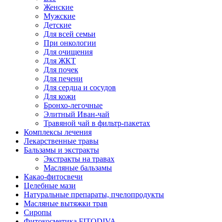
Женские
Мужские
Детские
Для всей семьи
При онкологии
Для очищения
Для ЖКТ
Для почек
Для печени
Для сердца и сосудов
Для кожи
Бронхо-легочные
Элитный Иван-чай
Травяной чай в фильтр-пакетах
Комплексы лечения
Лекарственные травы
Бальзамы и экстракты
Экстракты на травах
Масляные бальзамы
Какао-фитосвечи
Целебные мази
Натуральные препараты, пчелопродукты
Масляные вытяжки трав
Сиропы
Фитокосметика FITODIVA