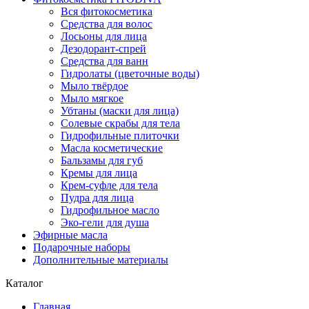
Вся фитокосметика
Средства для волос
Лосьоны для лица
Дезодорант-спрей
Средства для ванн
Гидролаты (цветочные воды)
Мыло твёрдое
Мыло мягкое
Убтаны (маски для лица)
Солевые скрабы для тела
Гидрофильные плиточки
Масла косметические
Бальзамы для губ
Кремы для лица
Крем-суфле для тела
Пудра для лица
Гидрофильное масло
Эко-гели для душа
Эфирные масла
Подарочные наборы
Дополнительные материалы
Каталог
Главная