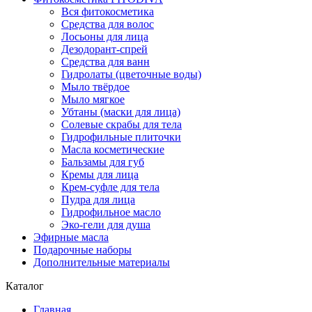
Вся фитокосметика
Средства для волос
Лосьоны для лица
Дезодорант-спрей
Средства для ванн
Гидролаты (цветочные воды)
Мыло твёрдое
Мыло мягкое
Убтаны (маски для лица)
Солевые скрабы для тела
Гидрофильные плиточки
Масла косметические
Бальзамы для губ
Кремы для лица
Крем-суфле для тела
Пудра для лица
Гидрофильное масло
Эко-гели для душа
Эфирные масла
Подарочные наборы
Дополнительные материалы
Каталог
Главная