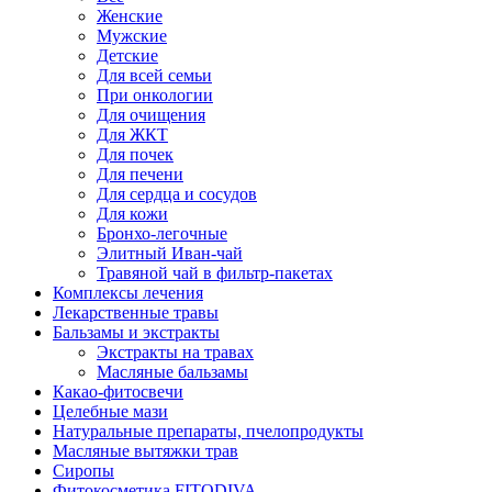
Женские
Мужские
Детские
Для всей семьи
При онкологии
Для очищения
Для ЖКТ
Для почек
Для печени
Для сердца и сосудов
Для кожи
Бронхо-легочные
Элитный Иван-чай
Травяной чай в фильтр-пакетах
Комплексы лечения
Лекарственные травы
Бальзамы и экстракты
Экстракты на травах
Масляные бальзамы
Какао-фитосвечи
Целебные мази
Натуральные препараты, пчелопродукты
Масляные вытяжки трав
Сиропы
Фитокосметика FITODIVA