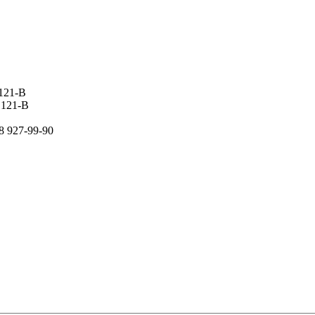
 121-В
 121-В
8 927-99-90