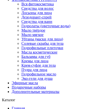
Вся фитокосметика
Средства для волос
Лосьоны для лица
Дезодорант-спрей
Средства для ванн
Гидролаты (цветочные воды)
Мыло твёрдое
Мыло мягкое
Убтаны (маски для лица)
Солевые скрабы для тела
Гидрофильные плиточки
Масла косметические
Бальзамы для губ
Кремы для лица
Крем-суфле для тела
Пудра для лица
Гидрофильное масло
Эко-гели для душа
Эфирные масла
Подарочные наборы
Дополнительные материалы
Каталог
Главная