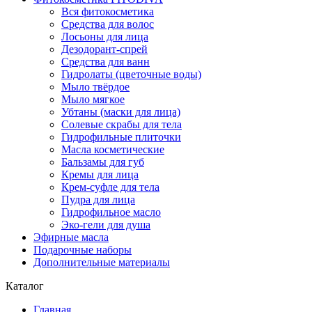
Вся фитокосметика
Средства для волос
Лосьоны для лица
Дезодорант-спрей
Средства для ванн
Гидролаты (цветочные воды)
Мыло твёрдое
Мыло мягкое
Убтаны (маски для лица)
Солевые скрабы для тела
Гидрофильные плиточки
Масла косметические
Бальзамы для губ
Кремы для лица
Крем-суфле для тела
Пудра для лица
Гидрофильное масло
Эко-гели для душа
Эфирные масла
Подарочные наборы
Дополнительные материалы
Каталог
Главная