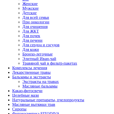
Женские
Мужские
Детские
Для всей семьи
При онкологии
Для очищения
Для ЖКТ
Для почек
Для печени
Для сердца и сосудов
Для кожи
Бронхо-легочные
Элитный Иван-чай
Травяной чай в фильтр-пакетах
Комплексы лечения
Лекарственные травы
Бальзамы и экстракты
Экстракты на травах
Масляные бальзамы
Какао-фитосвечи
Целебные мази
Натуральные препараты, пчелопродукты
Масляные вытяжки трав
Сиропы
Фитокосметика FITODIVA