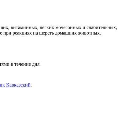
ющих, витаминных, лёгких мочегонных и слабительных,
же при реакциях на шерсть домашних животных.
тями в течение дня.
ик Кавказский
.