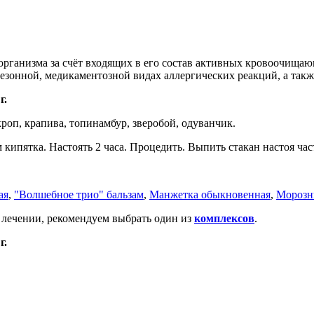
организма за счёт входящих в его состав активных кровоочища
езонной, медикаментозной видах аллергических реакций, а так
г.
кроп, крапива, топинамбур, зверобой, одуванчик.
кипятка. Настоять 2 часа. Процедить. Выпить стакан настоя час
ая
,
"Волшебное трио" бальзам
,
Манжетка обыкновенная
,
Морозн
 лечении, рекомендуем выбрать один из
комплексов
.
г.