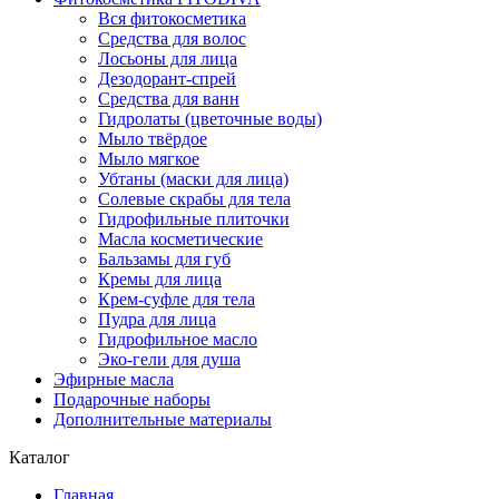
Вся фитокосметика
Средства для волос
Лосьоны для лица
Дезодорант-спрей
Средства для ванн
Гидролаты (цветочные воды)
Мыло твёрдое
Мыло мягкое
Убтаны (маски для лица)
Солевые скрабы для тела
Гидрофильные плиточки
Масла косметические
Бальзамы для губ
Кремы для лица
Крем-суфле для тела
Пудра для лица
Гидрофильное масло
Эко-гели для душа
Эфирные масла
Подарочные наборы
Дополнительные материалы
Каталог
Главная