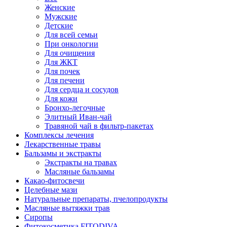
Женские
Мужские
Детские
Для всей семьи
При онкологии
Для очищения
Для ЖКТ
Для почек
Для печени
Для сердца и сосудов
Для кожи
Бронхо-легочные
Элитный Иван-чай
Травяной чай в фильтр-пакетах
Комплексы лечения
Лекарственные травы
Бальзамы и экстракты
Экстракты на травах
Масляные бальзамы
Какао-фитосвечи
Целебные мази
Натуральные препараты, пчелопродукты
Масляные вытяжки трав
Сиропы
Фитокосметика FITODIVA