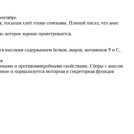
сентябре.
у, посыпая хлеб этими семенами. Плиний писал, что анис
и, которое хорошо проветривается.
ся высоким содержанием белков, жиров, витаминов Р и С,
я.
онными и противомикробными свойствами. Сборы с анисом
ение и нормализуется моторная и секреторная функция