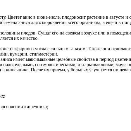
оту. Цветет анис в июне-июле, плодоносит растение в августе и 
 семена аниса для оздоровления всего организма, а ещё и в пищ
 половины плодов. Сушат его на свежем воздухе или в помещени
яется их качество.
понент эфирного масла с сильным запахом. Так же они отличают
лин, кумарин, стигмастерин.
а аниса имеет максимальные целебные свойства в период цветени
овоспалительными, спазмолитическими, отхаркивающими, мочег
 в кишечнике. После их приема, у больных улучшается пищевар
их;
, воспалении кишечника;