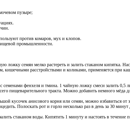
 мочевом пузыре;
уациях.
чин.
спользуют против комаров, мух и клопов.
 пищевой промышленности.
ую ложку семян мелко растереть и залить стаканом кипятка. Наст
м, кишечными расстройствами и коликами, применяется при каш
 семенами фенхеля и тмина. 1 чайную ложку смеси залить 0,5 ли
 всего пищеварительного тракта. Можно добавить немного мёда дл
ьшой кусочек анисового корня или семян, можно избавиться от з
цедить. Полоскать рот и горло несколько раз в день за 30 минут 
лить стаканом воды. Кипятить 1 минуту и настоять в течение по