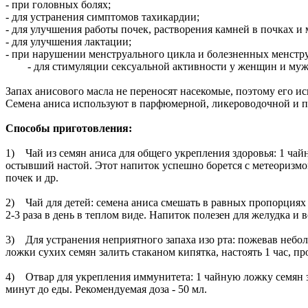
- при головных болях;
- для устранения симптомов тахикардии;
- для улучшения работы почек, растворения камней в почках и
- для улучшения лактации;
- при нарушении менструального цикла и болезненных менстр
- для стимуляции сексуальной активности у женщин и муж
Запах анисового масла не переносят насекомые, поэтому его и
Семена аниса используют в парфюмерной, ликероводочной и
Способы приготовления:
1) Чай из семян аниса для общего укрепления здоровья: 1 чайн
остывший настой. Этот напиток успешно борется с метеоризмо
почек и др.
2) Чай для детей: семена аниса смешать в равных пропорциях с
2-3 раза в день в теплом виде. Напиток полезен для желудка и
3) Для устранения неприятного запаха изо рта: пожевав небол
ложки сухих семян залить стаканом кипятка, настоять 1 час, про
4) Отвар для укрепления иммунитета: 1 чайную ложку семян за
минут до еды. Рекомендуемая доза - 50 мл.