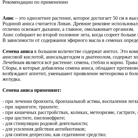
Рекомендации по применению
Анис
– это однолетнее растение, которое достигает 50 см в выс
Родиной аниса считается Ливан. Древние римляне использовали
отлично освежает дыхание, а главное, омолаживает организм.
Анис собирают во второй половине лета, когда созреет больше
В зависимости от содержания эфирного масла в семенах определ
Семена аниса
в большом количестве содержат анетол. Это ком
анисовой кислотой, анисальдегидом и диатенолом, содержат хо
Лечебным является всё растение: семена, стебли и корни. Трав
Сборы, в которые добавлены семена аниса, обладают против
возбуждают аппетит, уменьшают проявление метеоризма и боли
желудка.
Семена аниса применяют:
- при лечении бронхита, бронхиальной астмы, воспаления легк
- при ларингите, трахеите;
- при кишечных расстройствах, коликах, метеоризме, гастрите
- при цистите, пиелонефрите;
- для стимуляции родовой деятельности;
- для усиления действия антибиотиков;
- для снятия депрессии, как седативное средство;