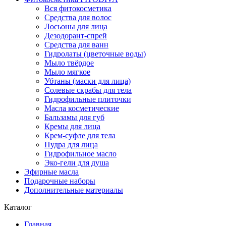
Вся фитокосметика
Средства для волос
Лосьоны для лица
Дезодорант-спрей
Средства для ванн
Гидролаты (цветочные воды)
Мыло твёрдое
Мыло мягкое
Убтаны (маски для лица)
Солевые скрабы для тела
Гидрофильные плиточки
Масла косметические
Бальзамы для губ
Кремы для лица
Крем-суфле для тела
Пудра для лица
Гидрофильное масло
Эко-гели для душа
Эфирные масла
Подарочные наборы
Дополнительные материалы
Каталог
Главная