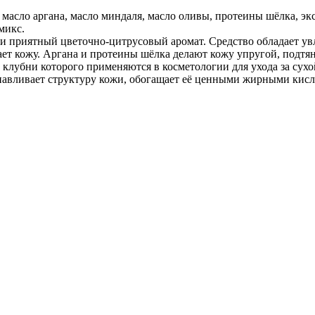
 масло аргана, масло миндаля, масло оливы, протеины шёлка, эк
микс.
 и приятный цветочно-цитрусовый аромат. Средство обладает 
т кожу. Аргана и протеины шёлка делают кожу упругой, подтян
 клубни которого применяются в косметологии для ухода за сух
анавливает структуру кожи, обогащает её ценными жирными кис