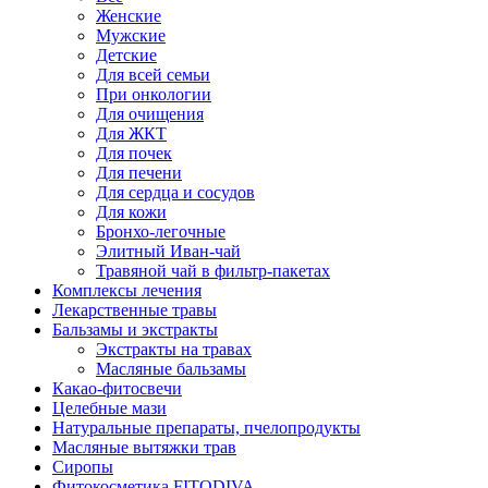
Женские
Мужские
Детские
Для всей семьи
При онкологии
Для очищения
Для ЖКТ
Для почек
Для печени
Для сердца и сосудов
Для кожи
Бронхо-легочные
Элитный Иван-чай
Травяной чай в фильтр-пакетах
Комплексы лечения
Лекарственные травы
Бальзамы и экстракты
Экстракты на травах
Масляные бальзамы
Какао-фитосвечи
Целебные мази
Натуральные препараты, пчелопродукты
Масляные вытяжки трав
Сиропы
Фитокосметика FITODIVA