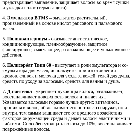
предотвращает выпадение, защищает волосы во время сушки
и укладки волос (термозащита).
4.
Эмульгатор BTMS
– эмульгатор растительный,
произведенный на основе кислот рапсового и пальмового
масел.
5.
Поликвантерниум
- оказывает антистатическое,
кондиционирующее, пленкообразующее, защитное,
фиксирующее, смягчающее, разглаживающее и увлажняющее
действия.
6.
Полисорбат Твин 60
- выступает в роли эмульгатора и со-
эмульгатора для масел, используется при изготовлении
кремов, сливок и молочка для ухода за кожей, гелей для душа,
средств по уходу за волосами, средств для ванны и душа.
7.
Д-пантенол
- укрепляет луковицы волоса, разглаживает,
восстанавливает поверхность волоса и питает их,.
Усваивается волосами гораздо лучше других витаминов,
проникая в волос, обволакивает его не только снаружи, но и
внутри, тем самым защищает его от вредного воздействия
факторов окружающей среды и делает волосы эластичными и
гибкими. Способен утолщать волосы до 10%, восстанавливает
повреждённые волосы.