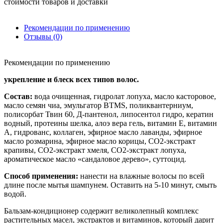
стоимости товаров и доставки
Рекомендации по применению
Отзывы (0)
Рекомендации по применению
укрепление и блеск всех типов волос.
Состав:
вода очищенная, гидролат лопуха, масло касторовое,
масло семян чиа, эмульгатор BTMS, поликвантерниум,
полисорбат Твин 60, Д-пантенол, липосентол гидро, кератин
водный, протеины шелка, алоэ вера гель, витамин Е, витамин
А, гидрованс, коллаген, эфирное масло лаванды, эфирное
масло розмарина, эфирное масло корицы, СО2-экстракт
крапивы, СО2-экстракт хмеля, СО2-экстракт лопуха,
ароматическое масло «сандаловое дерево», суттоцид.
Способ применения:
нанести на влажные волосы по всей
длине после мытья шампунем. Оставить на 5-10 минут, смыть
водой.
Бальзам-кондиционер содержит великолепный комплекс
растительных масел, экстрактов и витаминов, который дарит