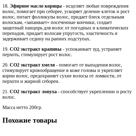
18.
Эфирное масло корицы
- исцеляет любые повреждения
волос, помогает при себорее, ускоряет деление клеток и рост
волос, питает фолликулы волос, придает блеск отдельным
волоскам, «запаивает» посеченные кончики, создает
защитный панцирь для волос от погодных и климатических
перепадов, придает волосам упругость, эластичность и
задерживает седину на ранних подступах.
19.
СО2 экстракт крапивы
- успокаивает зуд, устраняет
перхоть, стимулирует рост волос.
20.
СО2 экстракт хмеля
- помогает от выпадения волос,
стимулирует кровообращение в коже головы и укрепляет
корни волос, предохраняет сухие волосы от ломкости, от
перхоти и жирной себореи.
21.
СО2 экстракт лопуха
- способствует укреплению и росту
волос.
Масса нетто 200гр.
Похожие товары