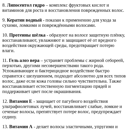
8.
Липосентол гидро
– комплекс фруктовых кислот и
витаминов для роста и восстановления поврежденных волос.
9.
Кератин водный
- показан к применению для ухода за
сухими, ломкими и повреждёнными волосами.
10.
Протеины шёлка
- образуют на волосе защитную плёнку,
восстанавливают, увлажняют и защищают её от вредного
воздействия окружающей среды, предотвращает потерю
влаги.
11.
Гель алоэ вера
– устраняет проблемы с жирной себореей,
перхотью, другими несовершенствами такого рода.
Успокаивающее и бактерицидное воздействие быстро
справится с шелушением, подходит абсолютно для всех типов
волос, даже если кожа головы сильно чувствительна. Также
восстанавливает естественную пигментацию прядей и
поддерживает цвет после окрашивания.
12.
Витамин Е
- защищает от пагубного воздействия
ультрафиолетовых лучей, восстанавливает слабые, ломкие и
сеченые волосы, препятствует потере волос, предупреждает
седину.
13.
Витамин А
- делает волосы эластичными, упругими и