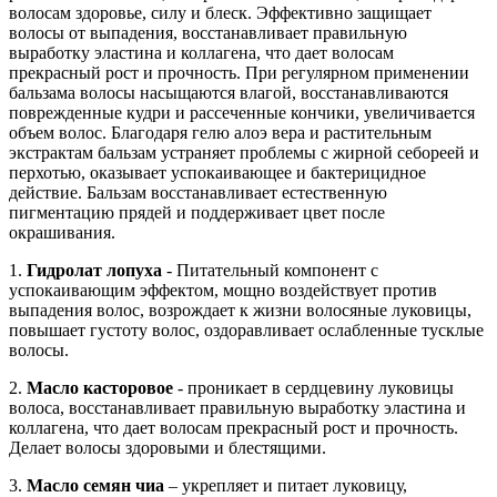
волосам здоровье, силу и блеск. Эффективно защищает
волосы от выпадения, восстанавливает правильную
выработку эластина и коллагена, что дает волосам
прекрасный рост и прочность. При регулярном применении
бальзама волосы насыщаются влагой, восстанавливаются
поврежденные кудри и рассеченные кончики, увеличивается
объем волос. Благодаря гелю алоэ вера и растительным
экстрактам бальзам устраняет проблемы с жирной себореей и
перхотью, оказывает успокаивающее и бактерицидное
действие. Бальзам восстанавливает естественную
пигментацию прядей и поддерживает цвет после
окрашивания.
1.
Гидролат лопуха
- Питательный компонент с
успокаивающим эффектом, мощно воздействует против
выпадения волос, возрождает к жизни волосяные луковицы,
повышает густоту волос, оздоравливает ослабленные тусклые
волосы.
2.
Масло касторовое
- проникает в сердцевину луковицы
волоса, восстанавливает правильную выработку эластина и
коллагена, что дает волосам прекрасный рост и прочность.
Делает волосы здоровыми и блестящими.
3.
Масло семян чиа
– укрепляет и питает луковицу,