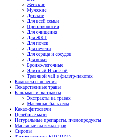
Женские
Мужские
Детские
Для всей семьи
При онкологии
Для очищения
Для ЖКТ
Для почек
Для печени
Для сердца и сосудов
Для кожи
Бронхо-легочные
Элитный Иван-чай
Травяной чай в фильтр-пакетах
Комплексы лечения
Лекарственные травы
Бальзамы и экстракты
Экстракты на травах
Масляные бальзамы
Какао-фитосвечи
Целебные мази
Натуральные препараты, пчелопродукты
Масляные вытяжки трав
Сиропы
Фитокосметика FITODIVA