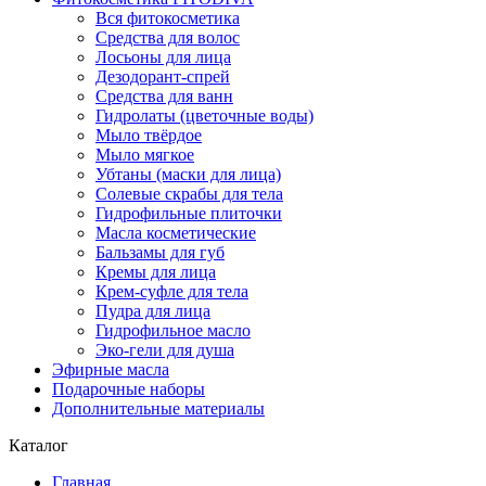
Вся фитокосметика
Средства для волос
Лосьоны для лица
Дезодорант-спрей
Средства для ванн
Гидролаты (цветочные воды)
Мыло твёрдое
Мыло мягкое
Убтаны (маски для лица)
Солевые скрабы для тела
Гидрофильные плиточки
Масла косметические
Бальзамы для губ
Кремы для лица
Крем-суфле для тела
Пудра для лица
Гидрофильное масло
Эко-гели для душа
Эфирные масла
Подарочные наборы
Дополнительные материалы
Каталог
Главная