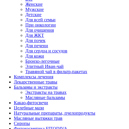
Женские
Мужские
Детские
Для всей семьи
При онкологии
Для очищения
Для ЖКТ
Для почек
Для печени
Для сердца и сосудов
Для кожи
Бронхо-легочные
Элитный Иван-чай
Травяной чай в фильтр-пакетах
Комплексы лечения
Лекарственные травы
Бальзамы и экстракты
Экстракты на травах
Масляные бальзамы
Какао-фитосвечи
Целебные мази
Натуральные препараты, пчелопродукты
Масляные вытяжки трав
Сиропы
Фитокосметика FITODIVA