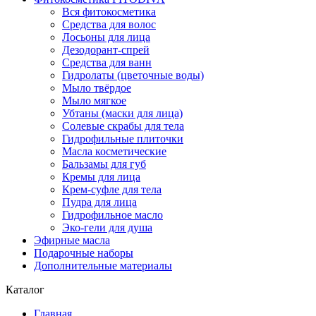
Вся фитокосметика
Средства для волос
Лосьоны для лица
Дезодорант-спрей
Средства для ванн
Гидролаты (цветочные воды)
Мыло твёрдое
Мыло мягкое
Убтаны (маски для лица)
Солевые скрабы для тела
Гидрофильные плиточки
Масла косметические
Бальзамы для губ
Кремы для лица
Крем-суфле для тела
Пудра для лица
Гидрофильное масло
Эко-гели для душа
Эфирные масла
Подарочные наборы
Дополнительные материалы
Каталог
Главная