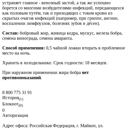
устраняет главное - венозный застой, а так же успешно
борется со многими возбудителями инфекций, передающихся
как половым путём, так и приходящих с током крови из
скрытых очагов инфекций (например, при гриппе, ангине,
воспалении лимфоузлов, болезнях зубов и дёсен).
Состав:
бобровый жир, живица кедра, мускус, железа бобра,
семена винограда, семена амаранта.
Способ применения:
0,5 чайной ложки втирать в проблемное
место на ночь.
Хранить в холодильнике. Срок годности: 18 месяцев.
При наружном применении жира бобра
нет
противопоказаний
.
8 800 775 31 91
История
(1)
Блокнот
(0)
0
Авторизация
Адрес офиса:
Российская Федерация, г. Майкоп, ул.