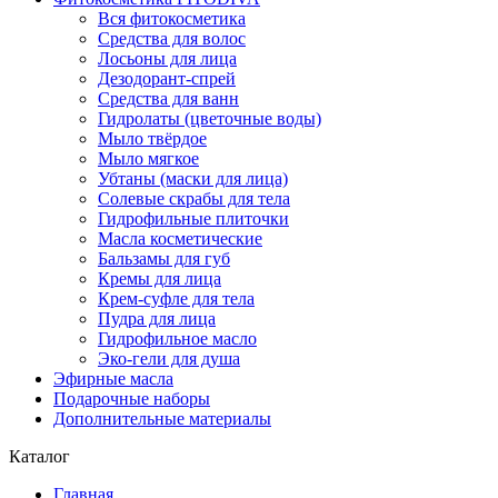
Вся фитокосметика
Средства для волос
Лосьоны для лица
Дезодорант-спрей
Средства для ванн
Гидролаты (цветочные воды)
Мыло твёрдое
Мыло мягкое
Убтаны (маски для лица)
Солевые скрабы для тела
Гидрофильные плиточки
Масла косметические
Бальзамы для губ
Кремы для лица
Крем-суфле для тела
Пудра для лица
Гидрофильное масло
Эко-гели для душа
Эфирные масла
Подарочные наборы
Дополнительные материалы
Каталог
Главная