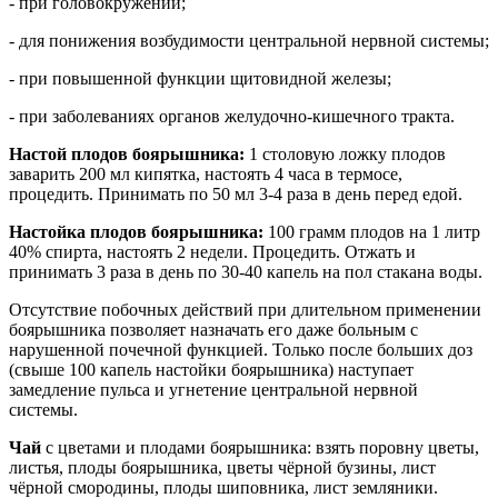
- при головокружении;
- для понижения возбудимости центральной нервной системы;
- при повышенной функции щитовидной железы;
- при заболеваниях органов желудочно-кишечного тракта.
Настой плодов боярышника:
1 столовую ложку плодов
заварить 200 мл кипятка, настоять 4 часа в термосе,
процедить. Принимать по 50 мл 3-4 раза в день перед едой.
Настойка плодов боярышника:
100 грамм плодов на 1 литр
40% спирта, настоять 2 недели. Процедить. Отжать и
принимать 3 раза в день по 30-40 капель на пол стакана воды.
Отсутствие побочных действий при длительном применении
боярышника позволяет назначать его даже больным с
нарушенной почечной функцией. Только после больших доз
(свыше 100 капель настойки боярышника) наступает
замедление пульса и угнетение центральной нервной
системы.
Чай
с цветами и плодами боярышника: взять поровну цветы,
листья, плоды боярышника, цветы чёрной бузины, лист
чёрной смородины, плоды шиповника, лист земляники.