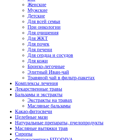
Женские
Мужские
Детские
Для всей семьи
При онкологии
Для очищения
Для ЖКТ
Для почек
Для печени
Для сердца и сосудов
Для кожи
Бронхо-легочные
Элитный Иван-чай
Травяной чай в фильтр-пакетах
Комплексы лечения
Лекарственные травы
Бальзамы и экстракты
Экстракты на травах
Масляные бальзамы
Какао-фитосвечи
Целебные мази
Натуральные препараты, пчелопродукты
Масляные вытяжки трав
Сиропы
Фитокосметика FITODIVA