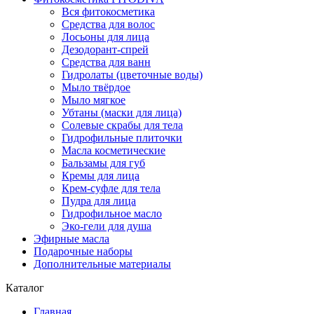
Вся фитокосметика
Средства для волос
Лосьоны для лица
Дезодорант-спрей
Средства для ванн
Гидролаты (цветочные воды)
Мыло твёрдое
Мыло мягкое
Убтаны (маски для лица)
Солевые скрабы для тела
Гидрофильные плиточки
Масла косметические
Бальзамы для губ
Кремы для лица
Крем-суфле для тела
Пудра для лица
Гидрофильное масло
Эко-гели для душа
Эфирные масла
Подарочные наборы
Дополнительные материалы
Каталог
Главная