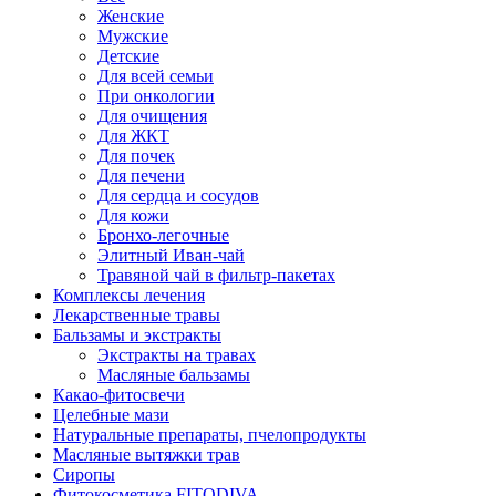
Женские
Мужские
Детские
Для всей семьи
При онкологии
Для очищения
Для ЖКТ
Для почек
Для печени
Для сердца и сосудов
Для кожи
Бронхо-легочные
Элитный Иван-чай
Травяной чай в фильтр-пакетах
Комплексы лечения
Лекарственные травы
Бальзамы и экстракты
Экстракты на травах
Масляные бальзамы
Какао-фитосвечи
Целебные мази
Натуральные препараты, пчелопродукты
Масляные вытяжки трав
Сиропы
Фитокосметика FITODIVA