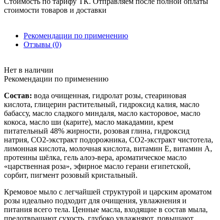
Стоимость по тарифу ТК. Отправляем после полной оплаты
стоимости товаров и доставки
Рекомендации по применению
Отзывы (0)
Нет в наличии
Рекомендации по применению
Состав:
вода очищенная, гидролат розы, стеариновая
кислота, глицерин растительный, гидроксид калия, масло
бабассу, масло сладкого миндаля, масло касторовое, масло
кокоса, масло ши (карите), масло макадамии, крем
питательный 48% жирности, розовая глина, гидроксид
натрия, СО2-экстракт подорожника, СО2-экстракт чистотела,
лимонная кислота, молочная кислота, витамин Е, витамин А,
протеины шёлка, гель алоэ-вера, ароматическое масло
«царственная роза», эфирное масло герани египетской,
сорбит, пигмент розовый кристальный.
Кремовое мыло с легчайшей структурой и царским ароматом
розы идеально подходит для очищения, увлажнения и
питания всего тела. Ценные масла, входящие в состав мыла,
предотвращают сухость, глубоко увлажняют, повышают