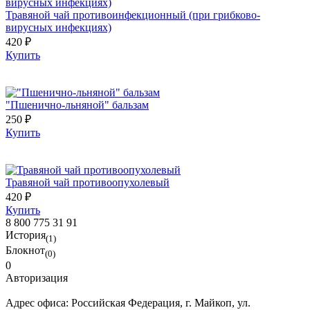
Травяной чай противоинфекционный (при грибково-
вирусных инфекциях)
420 ₽
Купить
"Пшенично-льняной" бальзам
250 ₽
Купить
Травяной чай противоопухолевый
420 ₽
Купить
8 800 775 31 91
История
(1)
Блокнот
(0)
0
Авторизация
Адрес офиса:
Российская Федерация, г. Майкоп, ул.