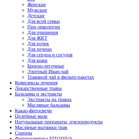
Женские
Мужские
Детские
Для всей семьи
При онкологии
Для очищения
Для ЖКТ
Для почек
Для печени
Для сердца и сосудов
Для кожи
Бронхо-легочные
Элитный Иван-чай
Травяной чай в фильтр-пакетах
Комплексы лечения
Лекарственные травы
Бальзамы и экстракты
Экстракты на травах
Масляные бальзамы
Какао-фитосвечи
Целебные мази
Натуральные препараты, пчелопродукты
Масляные вытяжки трав
Сиропы
Фитокосметика FITODIVA