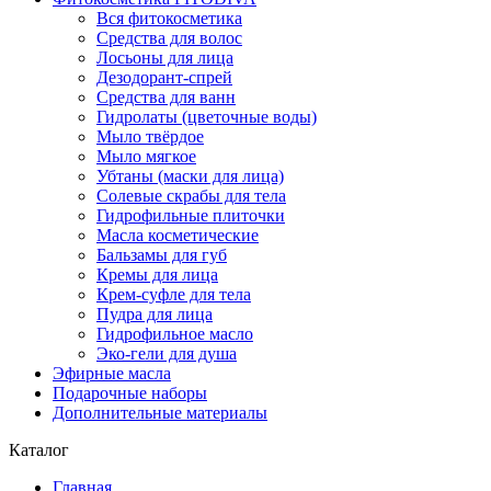
Вся фитокосметика
Средства для волос
Лосьоны для лица
Дезодорант-спрей
Средства для ванн
Гидролаты (цветочные воды)
Мыло твёрдое
Мыло мягкое
Убтаны (маски для лица)
Солевые скрабы для тела
Гидрофильные плиточки
Масла косметические
Бальзамы для губ
Кремы для лица
Крем-суфле для тела
Пудра для лица
Гидрофильное масло
Эко-гели для душа
Эфирные масла
Подарочные наборы
Дополнительные материалы
Каталог
Главная