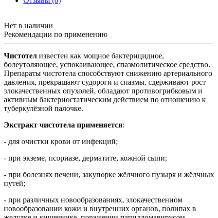
Отзывы (0)
Нет в наличии
Рекомендации по применению
Чистотел
известен как мощное бактерицидное,
болеутоляющее, успокаивающее, спазмолитическое средство.
Препараты чистотела способствуют снижению артериального
давления, прекращают судороги и спазмы, сдерживают рост
злокачественных опухолей, обладают противогрибковым и
активным бактериостатическим действием по отношению к
туберкулёзной палочке.
Экстракт чистотела применяется
:
- для очистки крови от инфекций;
- при экземе, псориазе, дерматите, кожной сыпи;
- при болезнях печени, закупорке жёлчного пузыря и жёлчных
путей;
- при различных новообразованиях, злокачественном
новообразовании кожи и внутренних органов, полипах в
желудке и кишечнике, поражении папилломавирусом,