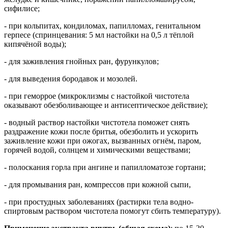
сифилисе;
- при кольпитах, кондиломах, папилломах, генитальном
герпесе (спринцевания: 5 мл настойки на 0,5 л тёплой
кипячёной воды);
- для заживления гнойных ран, фурункулов;
- для выведения бородавок и мозолей.
- при геморрое (микроклизмы с настойкой чистотела
оказывают обезболивающее и антисептическое действие);
- водный раствор настойки чистотела поможет снять
раздражение кожи после бритья, обезболить и ускорить
заживление кожи при ожогах, вызванных огнём, паром,
горячей водой, солнцем и химическими веществами;
- полоскания горла при ангине и папилломатозе гортани;
- для промывания ран, компрессов при кожной сыпи,
- при простудных заболеваниях (растирки тела водно-
спиртовым раствором чистотела помогут сбить температуру).