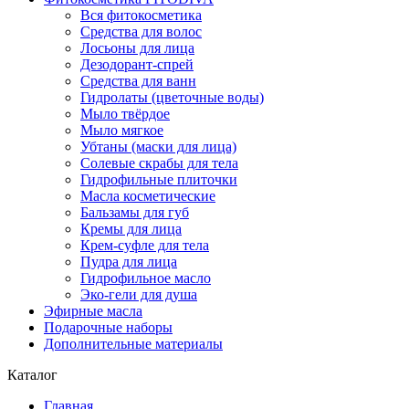
Вся фитокосметика
Средства для волос
Лосьоны для лица
Дезодорант-спрей
Средства для ванн
Гидролаты (цветочные воды)
Мыло твёрдое
Мыло мягкое
Убтаны (маски для лица)
Солевые скрабы для тела
Гидрофильные плиточки
Масла косметические
Бальзамы для губ
Кремы для лица
Крем-суфле для тела
Пудра для лица
Гидрофильное масло
Эко-гели для душа
Эфирные масла
Подарочные наборы
Дополнительные материалы
Каталог
Главная