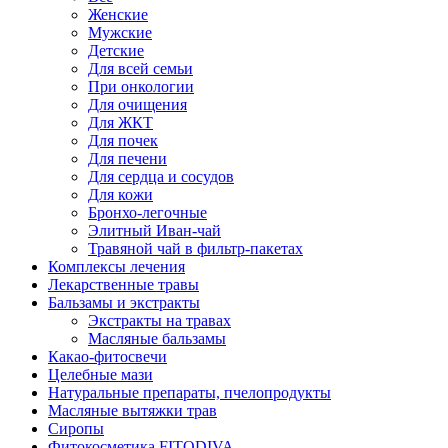
Женские
Мужские
Детские
Для всей семьи
При онкологии
Для очищения
Для ЖКТ
Для почек
Для печени
Для сердца и сосудов
Для кожи
Бронхо-легочные
Элитный Иван-чай
Травяной чай в фильтр-пакетах
Комплексы лечения
Лекарственные травы
Бальзамы и экстракты
Экстракты на травах
Масляные бальзамы
Какао-фитосвечи
Целебные мази
Натуральные препараты, пчелопродукты
Масляные вытяжки трав
Сиропы
Фитокосметика FITODIVA