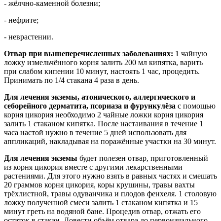
- жёлчно-каменной болезни;
- нефрите;
- неврастении.
Отвар при вышеперечисленных заболеваниях:
1 чайную
ложку измельчённого корня залить 200 мл кипятка, варить
при слабом кипении 10 минут, настоять 1 час, процедить.
Принимать по 1/4 стакана 4 раза в день.
Для лечения экземы, атонического, аллергического и
себорейного дерматита, псориаза и фурункулёза
с помощью
корня цикория необходимо 2 чайные ложки корня цикория
залить 1 стаканом кипятка. После настаивания в течение 1
часа настой нужно в течение 5 дней использовать для
аппликаций, накладывая на поражённые участки на 30 минут.
Для лечения экземы
будет полезен отвар, приготовленный
из корня цикория вместе с другими лекарственными
растениями. Для этого нужно взять в равных частях и смешать
20 граммов корня цикория, коры крушины, травы вахты
трёхлистной, травы одуванчика и плодов фенхеля. 1 столовую
ложку полученной смеси залить 1 стаканом кипятка и 15
минут греть на водяной бане. Процедив отвар, отжать его
остаток в стакан. Довести объём отвара до первоначального