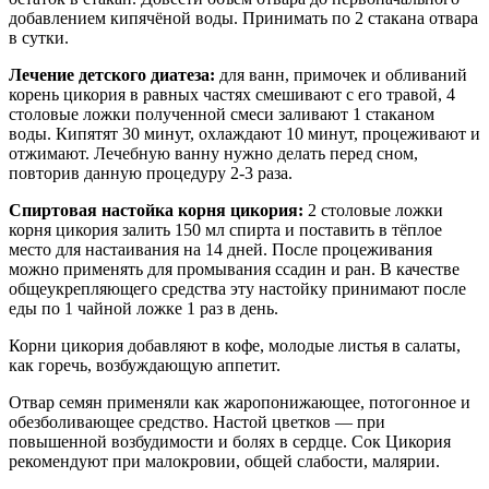
добавлением кипячёной воды. Принимать по 2 стакана отвара
в сутки.
Лечение детского диатеза:
для ванн, примочек и обливаний
корень цикория в равных частях смешивают с его травой, 4
столовые ложки полученной смеси заливают 1 стаканом
воды. Кипятят 30 минут, охлаждают 10 минут, процеживают и
отжимают. Лечебную ванну нужно делать перед сном,
повторив данную процедуру 2-3 раза.
Спиртовая настойка корня цикория:
2 столовые ложки
корня цикория залить 150 мл спирта и поставить в тёплое
место для настаивания на 14 дней. После процеживания
можно применять для промывания ссадин и ран. В качестве
общеукрепляющего средства эту настойку принимают после
еды по 1 чайной ложке 1 раз в день.
Корни цикория добавляют в кофе, молодые листья в салаты,
как горечь, возбуждающую аппетит.
Отвар семян применяли как жаропонижающее, потогонное и
обезболивающее средство. Настой цветков — при
повышенной возбудимости и болях в сердце. Сок Цикория
рекомендуют при малокровии, общей слабости, малярии.