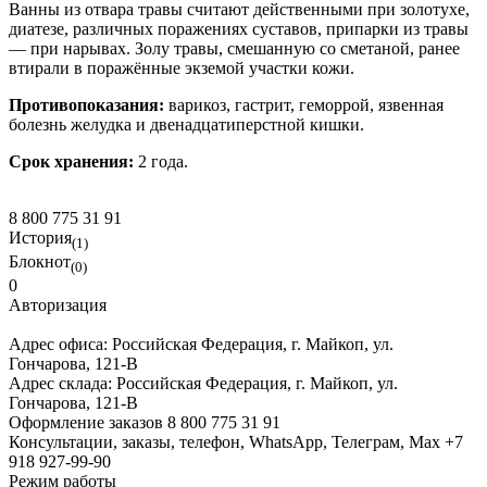
Ванны из отвара травы считают действенными при золотухе,
диатезе, различных поражениях суставов, припарки из травы
— при нарывах. Золу травы, смешанную со сметаной, ранее
втирали в поражённые экземой участки кожи.
Противопоказания:
варикоз, гастрит, геморрой, язвенная
болезнь желудка и двенадцатиперстной кишки.
Срок хранения:
2 года.
8 800 775 31 91
История
(1)
Блокнот
(0)
0
Авторизация
Адрес офиса:
Российская Федерация, г. Майкоп, ул.
Гончарова, 121-В
Адрес склада:
Российская Федерация, г. Майкоп, ул.
Гончарова, 121-В
Оформление заказов
8 800 775 31 91
Консультации, заказы, телефон, WhatsApp, Телеграм, Мах
+7
918 927-99-90
Режим работы