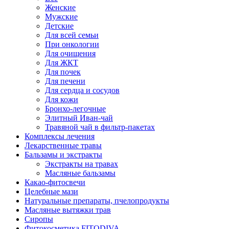
Женские
Мужские
Детские
Для всей семьи
При онкологии
Для очищения
Для ЖКТ
Для почек
Для печени
Для сердца и сосудов
Для кожи
Бронхо-легочные
Элитный Иван-чай
Травяной чай в фильтр-пакетах
Комплексы лечения
Лекарственные травы
Бальзамы и экстракты
Экстракты на травах
Масляные бальзамы
Какао-фитосвечи
Целебные мази
Натуральные препараты, пчелопродукты
Масляные вытяжки трав
Сиропы
Фитокосметика FITODIVA