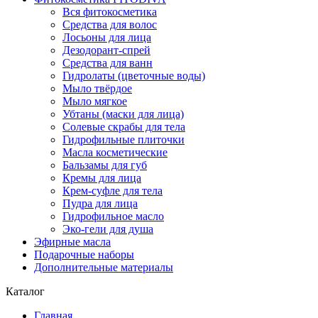
Вся фитокосметика
Средства для волос
Лосьоны для лица
Дезодорант-спрей
Средства для ванн
Гидролаты (цветочные воды)
Мыло твёрдое
Мыло мягкое
Убтаны (маски для лица)
Солевые скрабы для тела
Гидрофильные плиточки
Масла косметические
Бальзамы для губ
Кремы для лица
Крем-суфле для тела
Пудра для лица
Гидрофильное масло
Эко-гели для душа
Эфирные масла
Подарочные наборы
Дополнительные материалы
Каталог
Главная