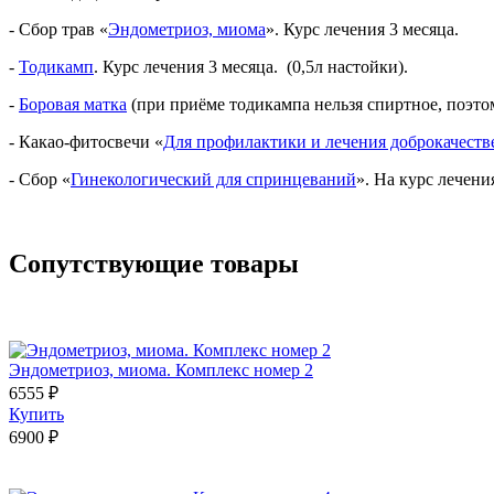
- Сбор трав «
Эндометриоз, миома
». Курс лечения 3 месяца.
-
Тодикамп
. Курс лечения 3 месяца. (0,5л настойки).
-
Боровая матка
(при приёме тодикампа нельзя спиртное, поэтому
- Какао-фитосвечи «
Для профилактики и лечения доброкачеств
- Сбор «
Гинекологический для спринцеваний
». На курс лечени
Сопутствующие товары
Эндометриоз, миома. Комплекс номер 2
6555 ₽
Купить
6900 ₽