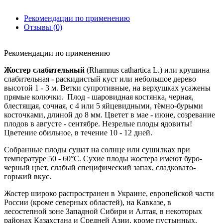
Рекомендации по применению
Отзывы (0)
Рекомендации по применению
Жостер слабительный
(Rhamnus cathartica L.) или крушина
слабительная - раскидистый куст или небольшое дерево
высотой 1 - 3 м. Ветки супротивные, на верхушках усажены
прямые колючки. Плод - шаровидная костянка, черная,
блестящая, сочная, с 4 или 5 яйцевидными, тёмно-бурыми
косточками, длиной до 8 мм. Цветет в мае - июне, созревание
плодов в августе - сентябре. Незрелые плоды ядовиты!
Цветение обильное, в течение 10 - 12 дней.
Собранные плоды сушат на солнце или сушилках при
температуре 50 - 60°C. Сухие плоды жостера имеют буро-
черный цвет, слабый специфический запах, сладковато-
горький вкус.
Жостер широко распространен в Украине, европейской части
России (кроме северных областей), на Кавказе, в
лесостепной зоне Западной Сибири и Алтая, в некоторых
районах Казахстана и Средней Азии, кроме пустынных.