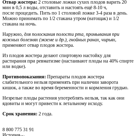
Отвар жостера:
2 столовые ложки сухих плодов варить 20
мин в 0,5 л воды, отставить и настоять ещё 8-10 ч,
после процедить. Пить по 1 столовой ложке 3-4 раза в день.
Можно принимать по 1/2 стакана утром (натощак) и 1/2
стакана на ночь.
Наружно,
для полоскания полости рта, промывания при
кожных болезнях (экземе и др.), гнойных ранах, чирьях
,
применяют отвар плодов жостера.
Из плодов жостера делают спиртовую настойку для
растирания при ревматизме (настаивают плоды на 40% спирте
или водке).
Противопоказания:
Препараты плодов жостера
слабительного нельзя применять при наличии заворота
кишок, а также во время беременности и кормления грудью.
Незрелые плоды растения употреблять нельзя, так как они
ядовиты и могут привести к летальному исходу.
Срок хранения:
2 года.
8 800 775 31 91
История