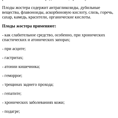
Плоды жостера содержит антрагликозиды, дубильные
вещества, флавоноиды, аскорбиновую кислоту, слизь, горечь,
сахар, камедь, красители, органические кислоты.
Плоды жостера применяют:
- как слабительное средство, особенно, при хронических
спастических и атонических запорах;
- при асците;
- гастритах;
- атонии кишечника;
- геморрое;
- трещинах заднего прохода;
- гепатите;
- хронических заболеваниях кожи;
- подагре;