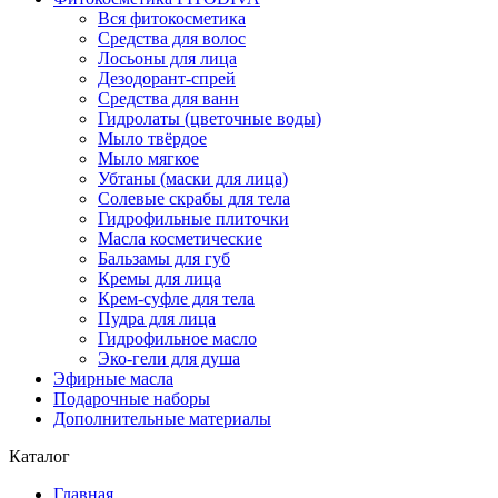
Вся фитокосметика
Средства для волос
Лосьоны для лица
Дезодорант-спрей
Средства для ванн
Гидролаты (цветочные воды)
Мыло твёрдое
Мыло мягкое
Убтаны (маски для лица)
Солевые скрабы для тела
Гидрофильные плиточки
Масла косметические
Бальзамы для губ
Кремы для лица
Крем-суфле для тела
Пудра для лица
Гидрофильное масло
Эко-гели для душа
Эфирные масла
Подарочные наборы
Дополнительные материалы
Каталог
Главная