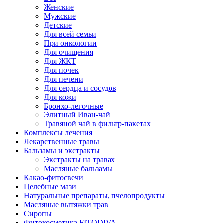
Женские
Мужские
Детские
Для всей семьи
При онкологии
Для очищения
Для ЖКТ
Для почек
Для печени
Для сердца и сосудов
Для кожи
Бронхо-легочные
Элитный Иван-чай
Травяной чай в фильтр-пакетах
Комплексы лечения
Лекарственные травы
Бальзамы и экстракты
Экстракты на травах
Масляные бальзамы
Какао-фитосвечи
Целебные мази
Натуральные препараты, пчелопродукты
Масляные вытяжки трав
Сиропы
Фитокосметика FITODIVA