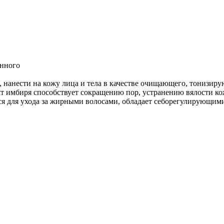
енного
 нанести на кожу лица и тела в качестве очищающего, тонизир
т имбиря способствует сокращению пор, устранению вялости ко
я для ухода за жирными волосами, обладает себорегулирующими 