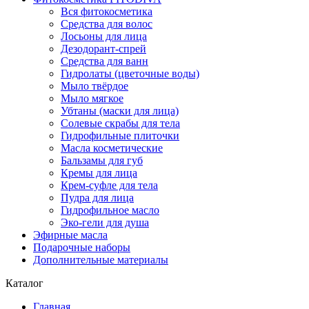
Вся фитокосметика
Средства для волос
Лосьоны для лица
Дезодорант-спрей
Средства для ванн
Гидролаты (цветочные воды)
Мыло твёрдое
Мыло мягкое
Убтаны (маски для лица)
Солевые скрабы для тела
Гидрофильные плиточки
Масла косметические
Бальзамы для губ
Кремы для лица
Крем-суфле для тела
Пудра для лица
Гидрофильное масло
Эко-гели для душа
Эфирные масла
Подарочные наборы
Дополнительные материалы
Каталог
Главная