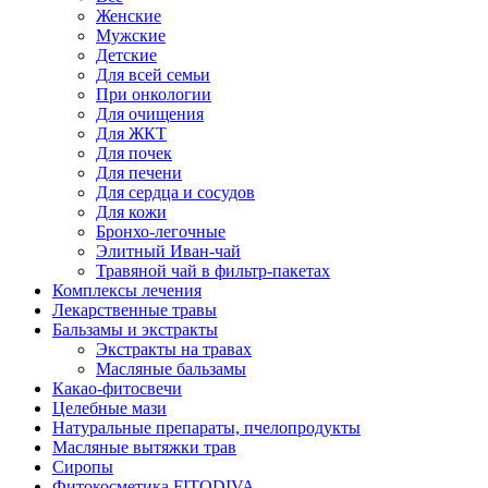
Женские
Мужские
Детские
Для всей семьи
При онкологии
Для очищения
Для ЖКТ
Для почек
Для печени
Для сердца и сосудов
Для кожи
Бронхо-легочные
Элитный Иван-чай
Травяной чай в фильтр-пакетах
Комплексы лечения
Лекарственные травы
Бальзамы и экстракты
Экстракты на травах
Масляные бальзамы
Какао-фитосвечи
Целебные мази
Натуральные препараты, пчелопродукты
Масляные вытяжки трав
Сиропы
Фитокосметика FITODIVA