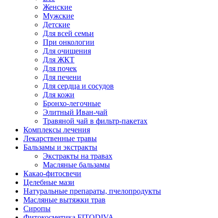
Женские
Мужские
Детские
Для всей семьи
При онкологии
Для очищения
Для ЖКТ
Для почек
Для печени
Для сердца и сосудов
Для кожи
Бронхо-легочные
Элитный Иван-чай
Травяной чай в фильтр-пакетах
Комплексы лечения
Лекарственные травы
Бальзамы и экстракты
Экстракты на травах
Масляные бальзамы
Какао-фитосвечи
Целебные мази
Натуральные препараты, пчелопродукты
Масляные вытяжки трав
Сиропы
Фитокосметика FITODIVA