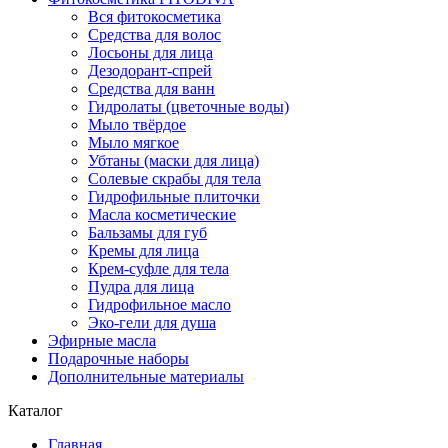
Вся фитокосметика
Средства для волос
Лосьоны для лица
Дезодорант-спрей
Средства для ванн
Гидролаты (цветочные воды)
Мыло твёрдое
Мыло мягкое
Убтаны (маски для лица)
Солевые скрабы для тела
Гидрофильные плиточки
Масла косметические
Бальзамы для губ
Кремы для лица
Крем-суфле для тела
Пудра для лица
Гидрофильное масло
Эко-гели для душа
Эфирные масла
Подарочные наборы
Дополнительные материалы
Каталог
Главная