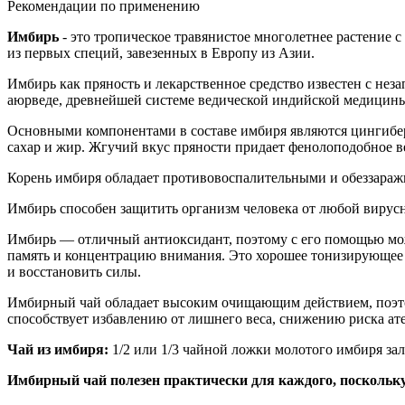
Рекомендации по применению
Имбирь
- это тропическое травянистое многолетнее растение
из первых специй, завезенных в Европу из Азии.
Имбирь как пряность и лекарственное средство известен с нез
аюрведе, древнейшей системе ведической индийской медицины,
Основными компонентами в составе имбиря являются цингиберен
сахар и жир. Жгучий вкус пряности придает фенолоподобное в
Корень имбиря обладает противовоспалительными и обеззар
Имбирь способен защитить организм человека от любой вирусн
Имбирь — отличный антиоксидант, поэтому с его помощью можн
память и концентрацию внимания. Это хорошее тонизирующее с
и восстановить силы.
Имбирный чай обладает высоким очищающим действием, поэтом
способствует избавлению от лишнего веса, снижению риска ате
Чай из имбиря:
1/2 или 1/3 чайной ложки молотого имбиря зал
Имбирный чай полезен практически для каждого, поскольк