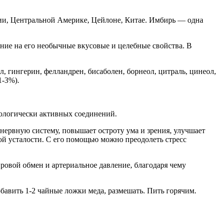
дии, Центральной Америке, Цейлоне, Китае. Имбирь — одна
ание на его необычные вкусовые и целебные свойства. В
, гингерин, фелландрен, бисаболен, борнеол, цитраль, цинеол,
1-3%).
иологически активных соединений.
ервную систему, повышает остроту ума и зрения, улучшает
й усталости. С его помощью можно преодолеть стресс
овой обмен и артериальное давление, благодаря чему
обавить 1-2 чайные ложки меда, размешать. Пить горячим.