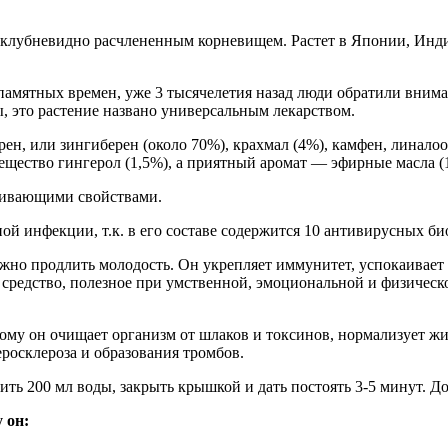
 с клубневидно расчлененным корневищем. Растет в Японии, Ин
апамятных времен, уже 3 тысячелетия назад люди обратили вним
 это растение названо универсальным лекарством.
, или зингиберен (около 70%), крахмал (4%), камфен, линалоол
ещество гингерол (1,5%), а приятный аромат — эфирные масла (
аживающими свойствами.
ой инфекции, т.к. в его составе содержится 10 антивирусных б
о продлить молодость. Он укрепляет иммунитет, успокаивает н
редство, полезное при умственной, эмоциональной и физическо
у он очищает организм от шлаков и токсинов, нормализует жир
росклероза и образования тромбов.
ить 200 мл воды, закрыть крышкой и дать постоять 3-5 минут. Д
у он: