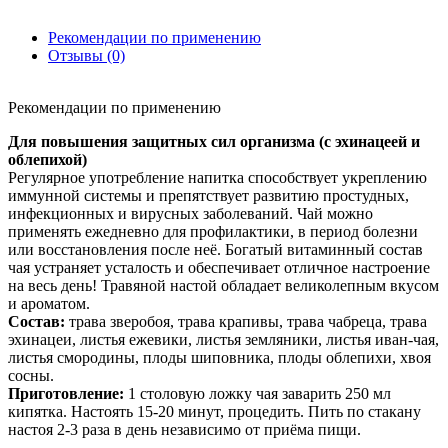
Рекомендации по применению
Отзывы (0)
Рекомендации по применению
Для повышения защитных сил организма (с эхинацеей и
облепихой)
Регулярное употребление напитка способствует укреплению
иммунной системы и препятствует развитию простудных,
инфекционных и вирусных заболеваний. Чай можно
применять ежедневно для профилактики, в период болезни
или восстановления после неё. Богатый витаминный состав
чая устраняет усталость и обеспечивает отличное настроение
на весь день! Травяной настой обладает великолепным вкусом
и ароматом.
Состав:
трава зверобоя, трава крапивы, трава чабреца, трава
эхинацеи, листья ежевики, листья земляники, листья иван-чая,
листья смородины, плоды шиповника, плоды облепихи, хвоя
сосны.
Приготовление:
1 столовую ложку чая заварить 250 мл
кипятка. Настоять 15-20 минут, процедить. Пить по стакану
настоя 2-3 раза в день независимо от приёма пищи.