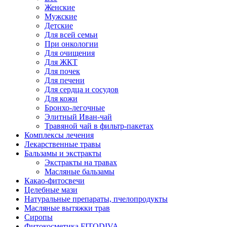
Женские
Мужские
Детские
Для всей семьи
При онкологии
Для очищения
Для ЖКТ
Для почек
Для печени
Для сердца и сосудов
Для кожи
Бронхо-легочные
Элитный Иван-чай
Травяной чай в фильтр-пакетах
Комплексы лечения
Лекарственные травы
Бальзамы и экстракты
Экстракты на травах
Масляные бальзамы
Какао-фитосвечи
Целебные мази
Натуральные препараты, пчелопродукты
Масляные вытяжки трав
Сиропы
Фитокосметика FITODIVA