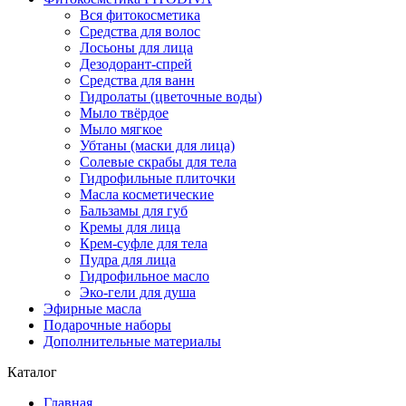
Вся фитокосметика
Средства для волос
Лосьоны для лица
Дезодорант-спрей
Средства для ванн
Гидролаты (цветочные воды)
Мыло твёрдое
Мыло мягкое
Убтаны (маски для лица)
Солевые скрабы для тела
Гидрофильные плиточки
Масла косметические
Бальзамы для губ
Кремы для лица
Крем-суфле для тела
Пудра для лица
Гидрофильное масло
Эко-гели для душа
Эфирные масла
Подарочные наборы
Дополнительные материалы
Каталог
Главная