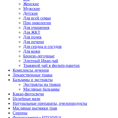
Женские
Мужские
Детские
Для всей семьи
При онкологии
Для очищения
Для ЖКТ
Для почек
Для печени
Для сердца и сосудов
Для кожи
Бронхо-легочные
Элитный Иван-чай
Травяной чай в фильтр-пакетах
Комплексы лечения
Лекарственные травы
Бальзамы и экстракты
Экстракты на травах
Масляные бальзамы
Какао-фитосвечи
Целебные мази
Натуральные препараты, пчелопродукты
Масляные вытяжки трав
Сиропы
Фитокосметика FITODIVA