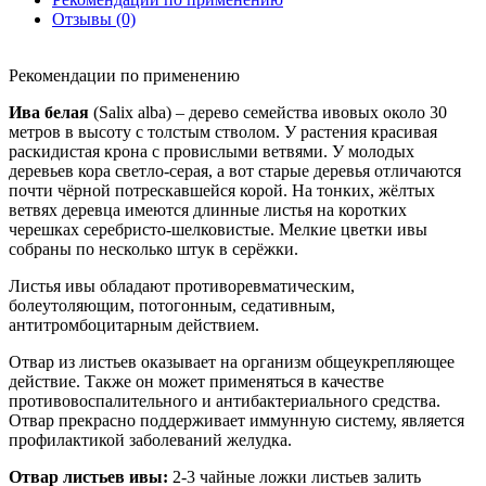
Отзывы (0)
Рекомендации по применению
Ива белая
(Salix alba) – дерево семейства ивовых около 30
метров в высоту с толстым стволом. У растения красивая
раскидистая крона с провислыми ветвями. У молодых
деревьев кора светло-серая, а вот старые деревья отличаются
почти чёрной потрескавшейся корой. На тонких, жёлтых
ветвях деревца имеются длинные листья на коротких
черешках серебристо-шелковистые. Мелкие цветки ивы
собраны по несколько штук в серёжки.
Листья ивы обладают противоревматическим,
болеутоляющим, потогонным, седативным,
антитромбоцитарным действием.
Отвар из листьев оказывает на организм общеукрепляющее
действие. Также он может применяться в качестве
противовоспалительного и антибактериального средства.
Отвар прекрасно поддерживает иммунную систему, является
профилактикой заболеваний желудка.
Отвар листьев ивы:
2-3 чайные ложки листьев залить