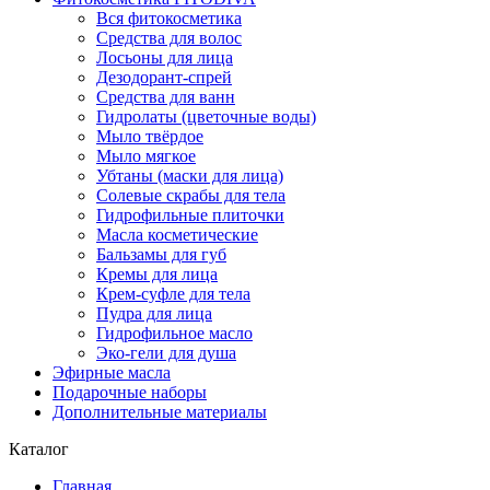
Вся фитокосметика
Средства для волос
Лосьоны для лица
Дезодорант-спрей
Средства для ванн
Гидролаты (цветочные воды)
Мыло твёрдое
Мыло мягкое
Убтаны (маски для лица)
Солевые скрабы для тела
Гидрофильные плиточки
Масла косметические
Бальзамы для губ
Кремы для лица
Крем-суфле для тела
Пудра для лица
Гидрофильное масло
Эко-гели для душа
Эфирные масла
Подарочные наборы
Дополнительные материалы
Каталог
Главная