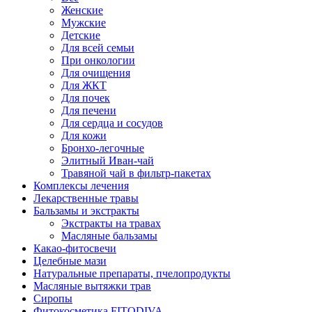
Женские
Мужские
Детские
Для всей семьи
При онкологии
Для очищения
Для ЖКТ
Для почек
Для печени
Для сердца и сосудов
Для кожи
Бронхо-легочные
Элитный Иван-чай
Травяной чай в фильтр-пакетах
Комплексы лечения
Лекарственные травы
Бальзамы и экстракты
Экстракты на травах
Масляные бальзамы
Какао-фитосвечи
Целебные мази
Натуральные препараты, пчелопродукты
Масляные вытяжки трав
Сиропы
Фитокосметика FITODIVA