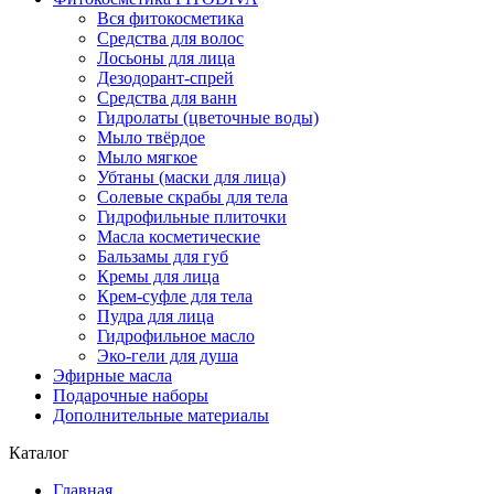
Вся фитокосметика
Средства для волос
Лосьоны для лица
Дезодорант-спрей
Средства для ванн
Гидролаты (цветочные воды)
Мыло твёрдое
Мыло мягкое
Убтаны (маски для лица)
Солевые скрабы для тела
Гидрофильные плиточки
Масла косметические
Бальзамы для губ
Кремы для лица
Крем-суфле для тела
Пудра для лица
Гидрофильное масло
Эко-гели для душа
Эфирные масла
Подарочные наборы
Дополнительные материалы
Каталог
Главная