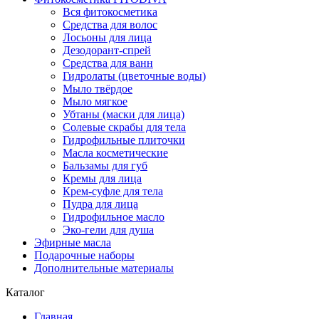
Вся фитокосметика
Средства для волос
Лосьоны для лица
Дезодорант-спрей
Средства для ванн
Гидролаты (цветочные воды)
Мыло твёрдое
Мыло мягкое
Убтаны (маски для лица)
Солевые скрабы для тела
Гидрофильные плиточки
Масла косметические
Бальзамы для губ
Кремы для лица
Крем-суфле для тела
Пудра для лица
Гидрофильное масло
Эко-гели для душа
Эфирные масла
Подарочные наборы
Дополнительные материалы
Каталог
Главная