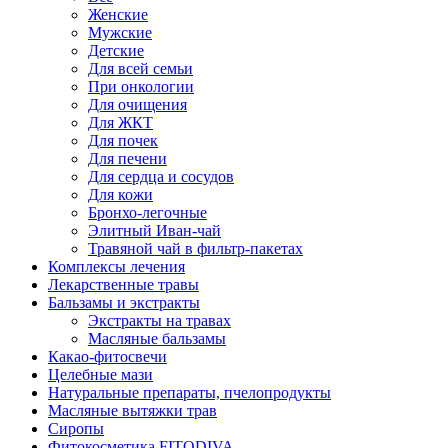
Женские
Мужские
Детские
Для всей семьи
При онкологии
Для очищения
Для ЖКТ
Для почек
Для печени
Для сердца и сосудов
Для кожи
Бронхо-легочные
Элитный Иван-чай
Травяной чай в фильтр-пакетах
Комплексы лечения
Лекарственные травы
Бальзамы и экстракты
Экстракты на травах
Масляные бальзамы
Какао-фитосвечи
Целебные мази
Натуральные препараты, пчелопродукты
Масляные вытяжки трав
Сиропы
Фитокосметика FITODIVA