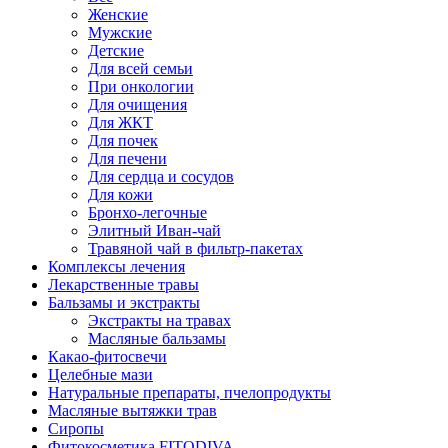
Женские
Мужские
Детские
Для всей семьи
При онкологии
Для очищения
Для ЖКТ
Для почек
Для печени
Для сердца и сосудов
Для кожи
Бронхо-легочные
Элитный Иван-чай
Травяной чай в фильтр-пакетах
Комплексы лечения
Лекарственные травы
Бальзамы и экстракты
Экстракты на травах
Масляные бальзамы
Какао-фитосвечи
Целебные мази
Натуральные препараты, пчелопродукты
Масляные вытяжки трав
Сиропы
Фитокосметика FITODIVA