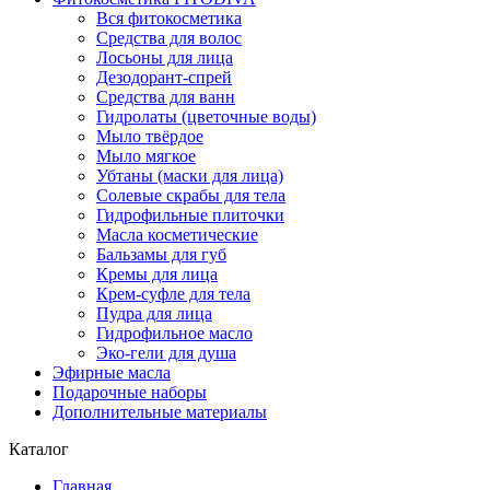
Вся фитокосметика
Средства для волос
Лосьоны для лица
Дезодорант-спрей
Средства для ванн
Гидролаты (цветочные воды)
Мыло твёрдое
Мыло мягкое
Убтаны (маски для лица)
Солевые скрабы для тела
Гидрофильные плиточки
Масла косметические
Бальзамы для губ
Кремы для лица
Крем-суфле для тела
Пудра для лица
Гидрофильное масло
Эко-гели для душа
Эфирные масла
Подарочные наборы
Дополнительные материалы
Каталог
Главная