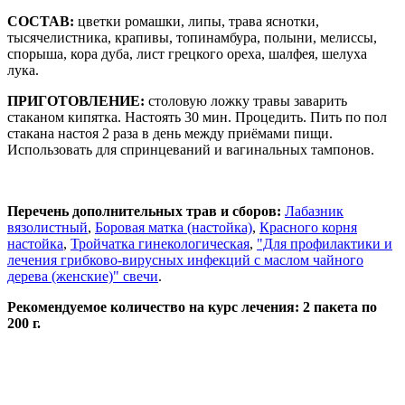
СОСТАВ:
цветки ромашки, липы, трава яснотки,
тысячелистника, крапивы, топинамбура, полыни, мелиссы,
спорыша, кора дуба, лист грецкого ореха, шалфея, шелуха
лука.
ПРИГОТОВЛЕНИЕ:
столовую ложку травы заварить
стаканом кипятка. Настоять 30 мин. Процедить. Пить по пол
стакана настоя 2 раза в день между приёмами пищи.
Использовать для спринцеваний и вагинальных тампонов.
Перечень дополнительных трав и сборов:
Лабазник
вязолистный
,
Боровая матка (настойка)
,
Красного корня
настойка
,
Тройчатка гинекологическая
,
"Для профилактики и
лечения грибково-вирусных инфекций с маслом чайного
дерева (женские)" свечи
.
Рекомендуемое количество на курс лечения: 2 пакета по
200 г.