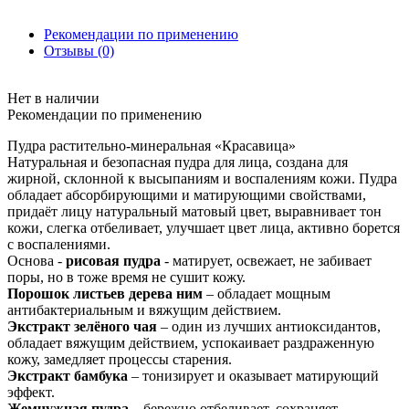
Рекомендации по применению
Отзывы (0)
Нет в наличии
Рекомендации по применению
Пудра растительно-минеральная «Красавица»
Натуральная и безопасная пудра для лица, создана для
жирной, склонной к высыпаниям и воспалениям кожи. Пудра
обладает абсорбирующими и матирующими свойствами,
придаёт лицу натуральный матовый цвет, выравнивает тон
кожи, слегка отбеливает, улучшает цвет лица, активно борется
с воспалениями.
Основа -
рисовая пудра
- матирует, освежает, не забивает
поры, но в тоже время не сушит кожу.
Порошок листьев дерева ним
– обладает мощным
антибактериальным и вяжущим действием.
Экстракт зелёного чая
– один из лучших антиоксидантов,
обладает вяжущим действием, успокаивает раздраженную
кожу, замедляет процессы старения.
Экстракт бамбука
– тонизирует и оказывает матирующий
эффект.
Жемчужная пудра
– бережно отбеливает, сохраняет