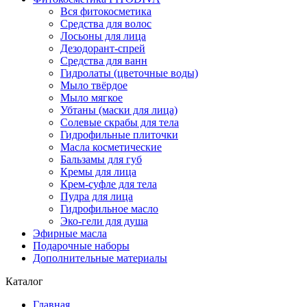
Вся фитокосметика
Средства для волос
Лосьоны для лица
Дезодорант-спрей
Средства для ванн
Гидролаты (цветочные воды)
Мыло твёрдое
Мыло мягкое
Убтаны (маски для лица)
Солевые скрабы для тела
Гидрофильные плиточки
Масла косметические
Бальзамы для губ
Кремы для лица
Крем-суфле для тела
Пудра для лица
Гидрофильное масло
Эко-гели для душа
Эфирные масла
Подарочные наборы
Дополнительные материалы
Каталог
Главная