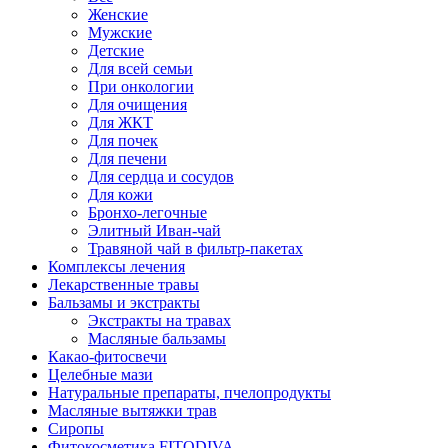
Женские
Мужские
Детские
Для всей семьи
При онкологии
Для очищения
Для ЖКТ
Для почек
Для печени
Для сердца и сосудов
Для кожи
Бронхо-легочные
Элитный Иван-чай
Травяной чай в фильтр-пакетах
Комплексы лечения
Лекарственные травы
Бальзамы и экстракты
Экстракты на травах
Масляные бальзамы
Какао-фитосвечи
Целебные мази
Натуральные препараты, пчелопродукты
Масляные вытяжки трав
Сиропы
Фитокосметика FITODIVA