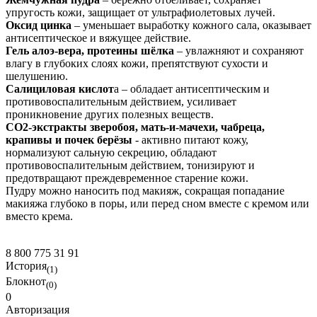
упругость кожи, защищает от ультрафиолетовых лучей.
Оксид цинка
– уменьшает выработку кожного сала, оказывает
антисептическое и вяжущее действие.
Гель алоэ-вера, протеины шёлка
– увлажняют и сохраняют
влагу в глубоких слоях кожи, препятствуют сухости и
шелушению.
Салициловая кислот
а – обладает антисептическим и
противовоспалительным действием, усиливает
проникновение других полезных веществ.
СО2-экстракты зверобоя, мать-и-мачехи, чабреца,
крапивы и почек берёзы
- активно питают кожу,
нормализуют сальную секрецию, обладают
противовоспалительным действием, тонизируют и
предотвращают преждевременное старение кожи.
Пудру можно наносить под макияж, сокращая попадание
макияжа глубоко в поры, или перед сном вместе с кремом или
вместо крема.
8 800 775 31 91
История
(1)
Блокнот
(0)
0
Авторизация