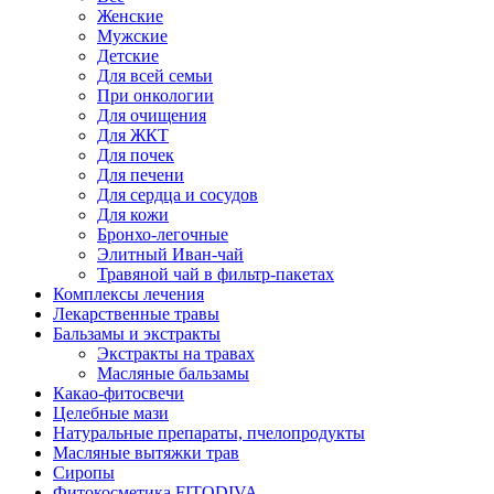
Женские
Мужские
Детские
Для всей семьи
При онкологии
Для очищения
Для ЖКТ
Для почек
Для печени
Для сердца и сосудов
Для кожи
Бронхо-легочные
Элитный Иван-чай
Травяной чай в фильтр-пакетах
Комплексы лечения
Лекарственные травы
Бальзамы и экстракты
Экстракты на травах
Масляные бальзамы
Какао-фитосвечи
Целебные мази
Натуральные препараты, пчелопродукты
Масляные вытяжки трав
Сиропы
Фитокосметика FITODIVA