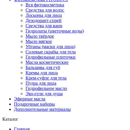
Вся фитокосметика
Средства для волос
Лосьоны для лица
Дезодорант-спрей
Средства для ванн
Гидролаты (цветочные воды)
Мыло твёрдое
Мыло мягкое
Убтаны (маски для лица)
Солевые скрабы для тела
Гидрофильные плиточки
Масла косметические
Бальзамы для губ
Кремы для лица
Крем-суфле для тела
Пудра для лица
Гидрофильное масло
Эко-гели для душа
Эфирные масла
Подарочные наборы
Дополнительные материалы
Каталог
Главная