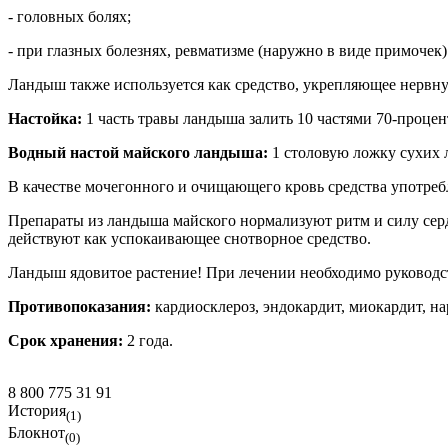
- головных болях;
- при глазных болезнях, ревматизме (наружно в виде примочек)
Ландыш также используется как средство, укрепляющее нерв
Настойка:
1 часть травы ландыша залить 10 частями 70-процент
Водный настой майского ландыша:
1 столовую ложку сухих л
В качестве мочегонного и очищающего кровь средства употре
Препараты из ландыша майского нормализуют ритм и силу серд
действуют как успокаивающее снотворное средство.
Ландыш ядовитое растение! При лечении необходимо руководст
Противопоказания:
кардиосклероз, эндокардит, миокардит, н
Срок хранения:
2 года.
8 800 775 31 91
История
(1)
Блокнот
(0)