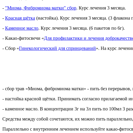
-
"Миома, Фибромиома матки" сбор
. Курс лечения 3 месяца.
-
Красная щётка
(настойка). Курс лечения 3 месяца. (3 флакона 
-
Каменное масло
. Курс лечения 3 месяца. (6 пакетов по 6г).
- Какао-фитосвечи «
Для профилактики и лечения доброкачеств
- Сбор «
Гинекологический для спринцеваний
». На курс лечени
- сбор трав «Миома, фибромиома матки» - пить без перерывов, 
- настойка красной щётки. Принимать согласно прилагаемой ин
- каменное масло. В концентрации 3г на 3л пить по 100мл 3 раз
Средства между собой сочетаются, их можно пить параллельно,
Параллельно с внутренним лечением используйте какао-фитосв