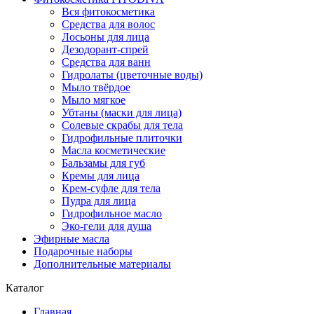
Вся фитокосметика
Средства для волос
Лосьоны для лица
Дезодорант-спрей
Средства для ванн
Гидролаты (цветочные воды)
Мыло твёрдое
Мыло мягкое
Убтаны (маски для лица)
Солевые скрабы для тела
Гидрофильные плиточки
Масла косметические
Бальзамы для губ
Кремы для лица
Крем-суфле для тела
Пудра для лица
Гидрофильное масло
Эко-гели для душа
Эфирные масла
Подарочные наборы
Дополнительные материалы
Каталог
Главная