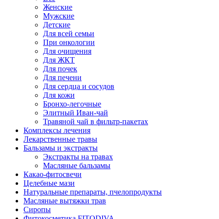
Женские
Мужские
Детские
Для всей семьи
При онкологии
Для очищения
Для ЖКТ
Для почек
Для печени
Для сердца и сосудов
Для кожи
Бронхо-легочные
Элитный Иван-чай
Травяной чай в фильтр-пакетах
Комплексы лечения
Лекарственные травы
Бальзамы и экстракты
Экстракты на травах
Масляные бальзамы
Какао-фитосвечи
Целебные мази
Натуральные препараты, пчелопродукты
Масляные вытяжки трав
Сиропы
Фитокосметика FITODIVA