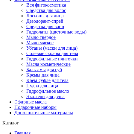
Вся фитокосметика
Средства для волос
Лосьоны для лица
Дезодорант-спрей
Средства для ванн
Гидролаты (цветочные воды)
Мыло твёрдое
Мыло мягкое
Убтаны (маски для лица)
Солевые скрабы для тела
Гидрофильные плиточки
Масла косметические
Бальзамы для губ
Кремы для лица
Крем-суфле для тела
Пудра для лица
Гидрофильное масло
Эко-гели для душа
Эфирные масла
Подарочные наборы
Дополнительные материалы
Каталог
Главная