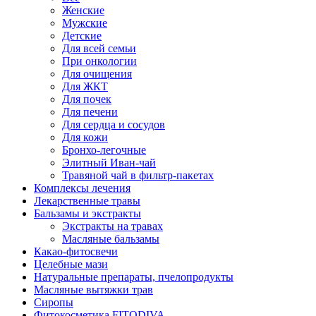
Женские
Мужские
Детские
Для всей семьи
При онкологии
Для очищения
Для ЖКТ
Для почек
Для печени
Для сердца и сосудов
Для кожи
Бронхо-легочные
Элитный Иван-чай
Травяной чай в фильтр-пакетах
Комплексы лечения
Лекарственные травы
Бальзамы и экстракты
Экстракты на травах
Масляные бальзамы
Какао-фитосвечи
Целебные мази
Натуральные препараты, пчелопродукты
Масляные вытяжки трав
Сиропы
Фитокосметика FITODIVA