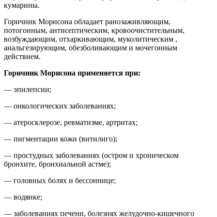
кумарины.
Горичник Морисона обладает ранозаживляющим,
потогонным, антисептическим, кровоочистительным,
возбуждающим, отхаркивающим, муколитическим ,
анальгезирующим, обезболивающим и мочегонным
действием.
Горичник Морисона применяется при:
— эпилепсии;
— онкологических заболеваниях;
— атеросклерозе, ревматизме, артритах;
— пигментации кожи (витилиго);
— простудных заболеваниях (остром и хроническом
бронхите, бронхиальной астме);
— головных болях и бессоннице;
— водянке;
— заболеваниях печени, болезнях желудочно-кишечного