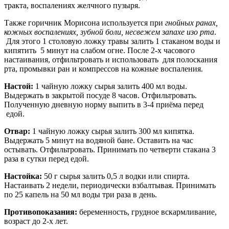
тракта, воспалениях желчного пузыря.
Также горичник Морисона используется при
гнойных ранах,
кожных воспалениях, зубной боли, несвежем запахе изо рта
.
Для этого 1 столовую ложку травы залить 1 стаканом воды и
кипятить 5 минут на слабом огне. После 2-х часового
настаивания, отфильтровать и использовать для полоскания
рта, промывки ран и компрессов на кожные воспаления.
Настой:
1 чайную ложку сырья залить 400 мл воды.
Выдержать в закрытой посуде 8 часов. Отфильтровать.
Полученную дневную норму выпить в 3-4 приёма перед
едой.
Отвар:
1 чайную ложку сырья залить 300 мл кипятка.
Выдержать 5 минут на водяной бане. Оставить на час
остывать. Отфильтровать. Принимать по четверти стакана 3
раза в сутки перед едой.
Настойка:
50 г сырья залить 0,5 л водки или спирта.
Настаивать 2 недели, периодически взбалтывая. Принимать
по 25 капель на 50 мл воды три раза в день.
Противопоказания:
беременность, грудное вскармливание,
возраст до 2-х лет.