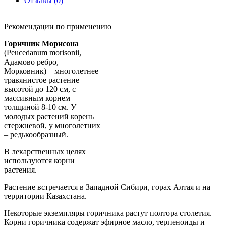
Отзывы (0)
Рекомендации по применению
Горичник Морисона
(Peucedanum morisonii,
Адамово ребро,
Морковник) – многолетнее
травянистое растение
высотой до 120 см, с
массивным корнем
толщиной 8-10 см. У
молодых растений корень
стержневой, у многолетних
– редькообразный.
В лекарственных целях
используются корни
растения.
Растение встречается в Западной Сибири, горах Алтая и на
территории Казахстана.
Некоторые экземпляры горичника растут полтора столетия.
Корни горичника содержат эфирное масло, терпеноиды и