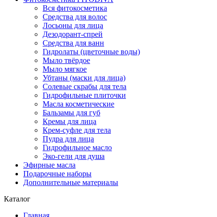
Вся фитокосметика
Средства для волос
Лосьоны для лица
Дезодорант-спрей
Средства для ванн
Гидролаты (цветочные воды)
Мыло твёрдое
Мыло мягкое
Убтаны (маски для лица)
Солевые скрабы для тела
Гидрофильные плиточки
Масла косметические
Бальзамы для губ
Кремы для лица
Крем-суфле для тела
Пудра для лица
Гидрофильное масло
Эко-гели для душа
Эфирные масла
Подарочные наборы
Дополнительные материалы
Каталог
Главная