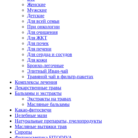
Женские
Мужские
Детские
Для всей семьи
При онкологии
Для очищения
Для ЖКТ
Для почек
Для печени
Для сердца и сосудов
Для кожи
Бронхо-легочные
Элитный Иван-чай
Травяной чай в фильтр-пакетах
Комплексы лечения
Лекарственные травы
Бальзамы и экстракты
Экстракты на травах
Масляные бальзамы
Какао-фитосвечи
Целебные мази
Натуральные препараты, пчелопродукты
Масляные вытяжки трав
Сиропы
Фитокосметика FITODIVA