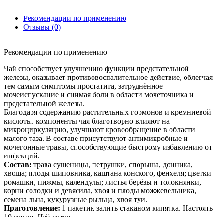
Рекомендации по применению
Отзывы (0)
Рекомендации по применению
Чай способствует улучшению функции предстательной
железы, оказывает противовоспалительное действие, облегчая
тем самым симптомы простатита, затруднённое
мочеиспускание и снимая боли в области мочеточника и
предстательной железы.
Благодаря содержанию растительных гормонов и кремниевой
кислоты, компоненты чая благотворно влияют на
микроциркуляцию, улучшают кровообращение в области
малого таза. В составе присутствуют антимикробные и
мочегонные травы, способствующие быстрому избавлению от
инфекций.
Состав:
трава сушеницы, петрушки, спорыша, донника,
хвоща; плоды шиповника, каштана конского, фенхеля; цветки
ромашки, пижмы, календулы; листья берёзы и толокнянки,
корни солодки и девясила, хвоя и плоды можжевельника,
семена льна, кукурузные рыльца, хвоя туи.
Приготовление:
1 пакетик залить стаканом кипятка. Настоять
10 минут. Чай готов.